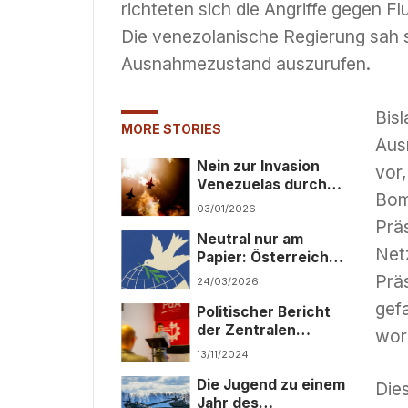
richteten sich die Angriffe gegen F
Die venezolanische Regierung sah s
Ausnahmezustand auszurufen.
Bisl
MORE STORIES
Aus
Nein zur Invasion
vor
Venezuelas durch
Bom
die USA!
03/01/2026
Prä
Neutral nur am
Net
Papier: Österreichs
Rolle im
Prä
24/03/2026
imperialistischen
gef
Politischer Bericht
Weltsystem
der Zentralen
wor
Leitung an den
13/11/2024
Zweiten
Die Jugend zu einem
Bundeskongress der
Die
Jahr des
Jugendfront