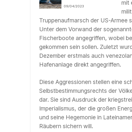
mit
imperialistischen
09/04/2023
Krieges in der
mili
Ukraine
Truppenaufmarsch der US-Armee stel
Unter dem Vorwand der sogenannt
Fischerboote angegriffen, wobei b
gekommen sein sollen. Zuletzt wur
Dezember erstmals auch venezolan
Hafenanlage direkt angegriffen.
Diese Aggressionen stellen eine sc
Selbstbestimmungsrechts der Völke
dar. Sie sind Ausdruck der kriegstr
Imperialismus, der die großen Ener
und seine Hegemonie in Lateinamer
Räubern sichern will.