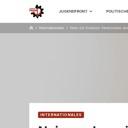
Skip
to
JUGENDFRONT
POLITISCH
content
Internationales
Nein zur Invasion Venezuelas du
INTERNATIONALES