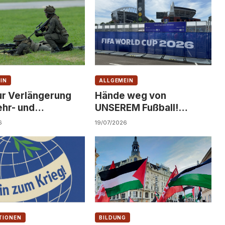
IN
ALLGEMEIN
ur Verlängerung
Hände weg von
hr- und
UNSEREM Fußball!
enst!
Solidarität statt
6
19/07/2026
Kommerzialisierung!
TIONEN
BILDUNG