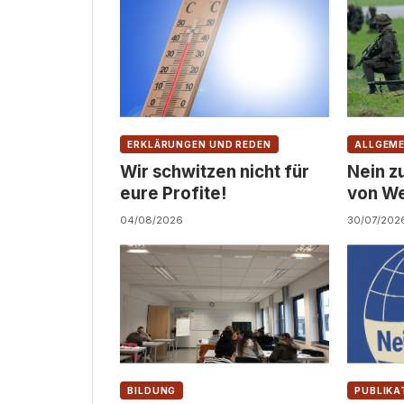
ERKLÄRUNGEN UND REDEN
ALLGEME
Wir schwitzen nicht für
Nein z
eure Profite!
von We
Zivildi
04/08/2026
30/07/202
BILDUNG
PUBLIKA