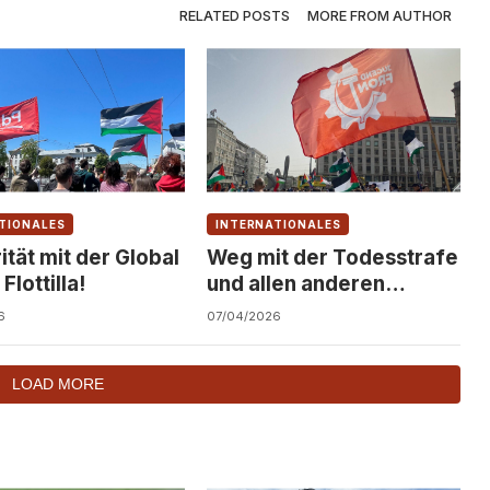
RELATED POSTS
MORE FROM AUTHOR
TIONALES
INTERNATIONALES
ität mit der Global
Weg mit der Todesstrafe
lottilla!
und allen anderen
Apartheid-Gesetzen!
6
07/04/2026
LOAD MORE