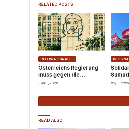
RELATED POSTS
INTERNATIONALES
INTERNA
Österreichs Regierung
Solidar
muss gegen die
Sumud F
Verschärfung der
09/05/2026
03/05/202
Blockade Kubas
protestieren
READ ALSO