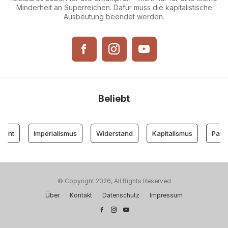
Minderheit an Superreichen. Dafür muss die kapitalistische
Ausbeutung beendet werden.
Beliebt
ont
Imperialismus
Widerstand
Kapitalismus
Partei 
© Copyright 2026, All Rights Reserved
Über
Kontakt
Datenschutz
Impressum