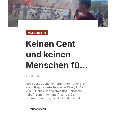
ALLGEMEIN
Keinen Cent
und keinen
Menschen für
ihre Kriege!
02/05/2026
Rede der Jugendfront zum Internationalen
Kampftag der Arbeiterklasse. Wien, 1. Mai
2026. Liebe Genossinnen und Genossen,
liebe Freundinnen und Freunde, Der
Internationale Tag der Arbeiterklasse steht
heuer wieder ganz besonders im Schatten
der Widersprüche, die es im imperialistischen
Weltsystem gibt. Es gibt aktuell so viele
READ MORE
Kriege und andere bewaffnete