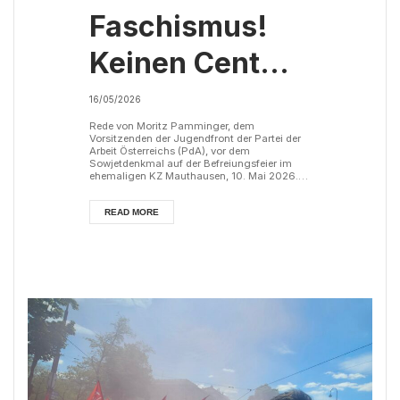
Faschismus!
Keinen Cent
und keinen
16/05/2026
Menschen für
Rede von Moritz Pamminger, dem
Vorsitzenden der Jugendfront der Partei der
Arbeit Österreichs (PdA), vor dem
ihre Kriege!
Sowjetdenkmal auf der Befreiungsfeier im
ehemaligen KZ Mauthausen, 10. Mai 2026.
Liebe Antifaschistinnen und Antifaschisten!
Liebe Genossinnen und Genossen! Es ist mir
eine große Ehre auch dieses Jahr im Namen
READ MORE
der Jugendfront vor diesem Denkmal zu
euch sprechen zu dürfen. Das Denkmal
erinnert an den opferreichen Kampf der Völker
der Sowjetunion und ihrer Roten Armee
gegen den Faschismus. ...