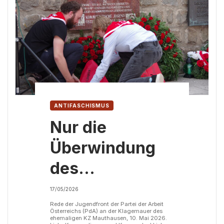
ANTIFASCHISMUS
Nur die
Überwindung
des
Kapitalismus
17/05/2026
und der Sieg
Rede der Jugendfront der Partei der Arbeit
Österreichs (PdA) an der Klagemauer des
ehemaligen KZ Mauthausen, 10. Mai 2026.