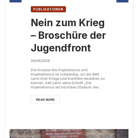
PUBLIKATIONEN
Nein zum Krieg
– Broschüre der
Jugendfront
06/06/2026
Die Analyse des Kapitalismus und
Imperialismus ist notwendig, um die Welt
samt ihrer Kriege und Konflikte verstehen zu
können. Seit Lenin seine Schrift „Der
Imperialismus als höchstes Stadium des
Kapitalismus“ im Jahr 1916 geschrieben hat,
hat sich daran nichts geändert. In unserer
Broschüre beschäftigen wir uns daher mit der
READ MORE
marxistisch-leninistischen
Imperialismustheorie, den aktuellen Kriegen
um die Neuaufteilung der Welt und ihrer
Märkte sowie der Rolle des österreichischen
Imperialismus. In...