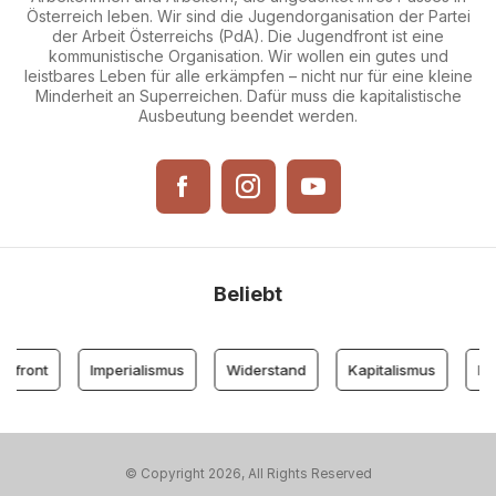
Österreich leben. Wir sind die Jugendorganisation der Partei
der Arbeit Österreichs (PdA). Die Jugendfront ist eine
kommunistische Organisation. Wir wollen ein gutes und
leistbares Leben für alle erkämpfen – nicht nur für eine kleine
Minderheit an Superreichen. Dafür muss die kapitalistische
Ausbeutung beendet werden.
Beliebt
dfront
Imperialismus
Widerstand
Kapitalismus
Par
© Copyright 2026, All Rights Reserved