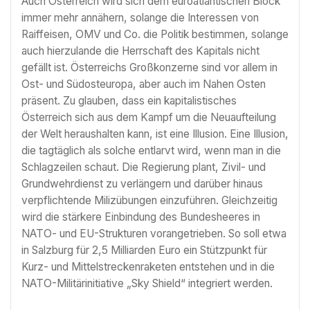
Auch Österreich wird sich dem euroatlantischen Block
immer mehr annähern, solange die Interessen von
Raiffeisen, OMV und Co. die Politik bestimmen, solange
auch hierzulande die Herrschaft des Kapitals nicht
gefällt ist. Österreichs Großkonzerne sind vor allem in
Ost- und Südosteuropa, aber auch im Nahen Osten
präsent. Zu glauben, dass ein kapitalistisches
Österreich sich aus dem Kampf um die Neuaufteilung
der Welt heraushalten kann, ist eine Illusion. Eine Illusion,
die tagtäglich als solche entlarvt wird, wenn man in die
Schlagzeilen schaut. Die Regierung plant, Zivil- und
Grundwehrdienst zu verlängern und darüber hinaus
verpflichtende Milizübungen einzuführen. Gleichzeitig
wird die stärkere Einbindung des Bundesheeres in
NATO- und EU-Strukturen vorangetrieben. So soll etwa
in Salzburg für 2,5 Milliarden Euro ein Stützpunkt für
Kurz- und Mittelstreckenraketen entstehen und in die
NATO-Militärinitiative „Sky Shield“ integriert werden.