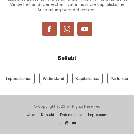
Minderheit an Superreichen. Dafür muss die kapitalistische
Ausbeutung beendet werden.
Beliebt
mperialismus
Widerstand
Kapitalismus
Partei der Arbeit
© Copyright 2026, All Rights Reserved
Über
Kontakt
Datenschutz
Impressum