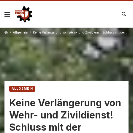
Skip
to
content
Allgemein
Keine Verlängerung von Wehr- und Zivildienst! Schluss mit der Einbindung des Bundesheeres in NATO-Strukturen!
ALLGEMEIN
Keine Verlängerung von
Wehr- und Zivildienst!
Schluss mit der