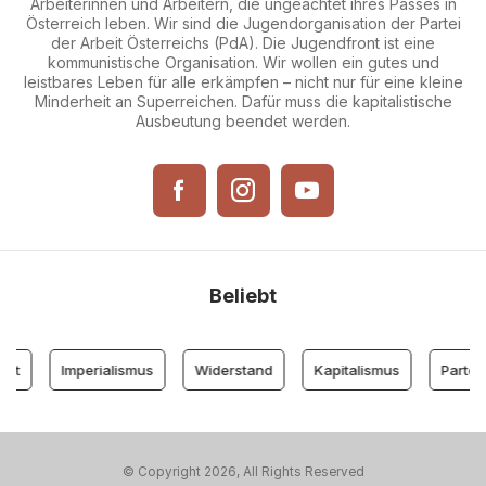
Arbeiterinnen und Arbeitern, die ungeachtet ihres Passes in
Österreich leben. Wir sind die Jugendorganisation der Partei
der Arbeit Österreichs (PdA). Die Jugendfront ist eine
kommunistische Organisation. Wir wollen ein gutes und
leistbares Leben für alle erkämpfen – nicht nur für eine kleine
Minderheit an Superreichen. Dafür muss die kapitalistische
Ausbeutung beendet werden.
Beliebt
nt
Imperialismus
Widerstand
Kapitalismus
Partei 
© Copyright 2026, All Rights Reserved