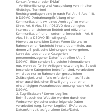
Kontaktformular oder E-Mail)
– Veröffentlichung und Ausspielung von Inhalten
(Beiträge, Termine)
Rechtsgrundlagen sind je nach Fall Art. 6 Abs. 1 lit.
b DSGVO (Anbahnung/Erfüllung einer
Kommunikation bzw. eines „Vertrags“ im weiten
Sinn), Art. 6 Abs. 1 lit. f DSGVO (berechtigtes
Interesse an sicherem Betrieb und effizienter
Kommunikation) und – sofern erforderlich – Art. 6
Abs. 1 lit. a DSGVO (Einwilligung).
Hinweis zu sensiblen Daten: Wenn Sie uns im
Rahmen einer Nachricht Inhalte übermitteln, aus
denen z.B. politische Meinungen hervorgehen,
kann das „besondere Kategorien
personenbezogener Daten“ betreffen (Art. 9
DSGVO). Bitte senden Sie solche Informationen
nur, wenn es für Ihr Anliegen notwendig ist. Soweit
besondere Kategorien betroffen sind, verarbeiten
wir diese nur im Rahmen der gesetzlichen
Zulässigkeit und – falls erforderlich – auf Basis
einer ausdrücklichen Einwilligung oder einer
einschlägigen Ausnahmebestimmung nach Art. 9
DSGVO.
Zugriffsdaten / Server-Logfiles
Beim Besuch der Website werden durch den
Webserver typischerweise folgende Daten
verarbeitet (sog. Server-Logfiles): IP-Adresse,
Datum/Uhrzeit, aufgerufene Seite/Datei,