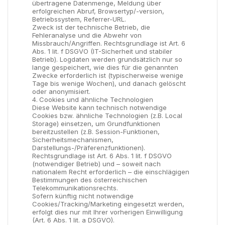
übertragene Datenmenge, Meldung über
erfolgreichen Abruf, Browsertyp/-version,
Betriebssystem, Referrer-URL.
Zweck ist der technische Betrieb, die
Fehleranalyse und die Abwehr von
Missbrauch/Angriffen. Rechtsgrundlage ist Art. 6
Abs. 1 lit. f DSGVO (IT-Sicherheit und stabiler
Betrieb). Logdaten werden grundsätzlich nur so
lange gespeichert, wie dies für die genannten
Zwecke erforderlich ist (typischerweise wenige
Tage bis wenige Wochen), und danach gelöscht
oder anonymisiert.
Cookies und ähnliche Technologien
Diese Website kann technisch notwendige
Cookies bzw. ähnliche Technologien (z.B. Local
Storage) einsetzen, um Grundfunktionen
bereitzustellen (z.B. Session-Funktionen,
Sicherheitsmechanismen,
Darstellungs-/Präferenzfunktionen).
Rechtsgrundlage ist Art. 6 Abs. 1 lit. f DSGVO
(notwendiger Betrieb) und – soweit nach
nationalem Recht erforderlich – die einschlägigen
Bestimmungen des österreichischen
Telekommunikationsrechts.
Sofern künftig nicht notwendige
Cookies/Tracking/Marketing eingesetzt werden,
erfolgt dies nur mit Ihrer vorherigen Einwilligung
(Art. 6 Abs. 1 lit. a DSGVO).