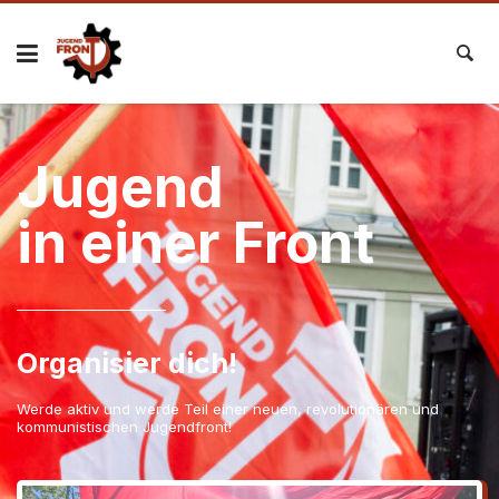
Jugend
in einer Front
Organisier dich!
Werde aktiv und werde Teil einer neuen, revolutionären und
kommunistischen Jugendfront!