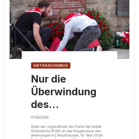
ANTIFASCHISMUS
Nur die
Überwindung
des
Kapitalismus
17/05/2026
und der Sieg
Rede der Jugendfront der Partei der Arbeit
Österreichs (PdA) an der Klagemauer des
ehemaligen KZ Mauthausen, 10. Mai 2026.