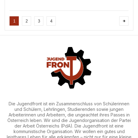
Operation, um die Insel der Revolution
wirtschaftlich und kommerziell zu ersticken,
indem sie Zölle und Sanktionen gegen
Staaten verhängt, d...
1
2
3
4
Die Jugendfront ist ein Zusammenschluss von Schülerinnen
und Schülern, Lehrlingen, Studierenden sowie jungen
Arbeiterinnen und Arbeitern, die ungeachtet ihres Passes in
Österreich leben. Wir sind die Jugendorganisation der Partei
der Arbeit Österreichs (PdA). Die Jugendfront ist eine
kommunistische Organisation. Wir wollen ein gutes und
leistbares Leben für alle erkämpfen – nicht nur für eine kleine