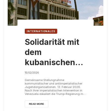
INTERNATIONALES
Solidarität mit
dem
kubanischen
Volk! Hände
15/02/2026
weg von Kuba!
Gemeinsame Stellungnahme
kommunistischer und antiimperialistischer
Jugendorganisationen. 13. Februar 2026.
Nach ihrer imperialistischen Intervention in
Venezuela eskaliert die Trump-Regierung mit
unverfrorener Dreistigkeit ihre Aggression
gegen Kuba weiter und greift dabei auf
absurde Argumente und Vorwände zurück. In
READ MORE
diesem Zusammenhang plant sie eine neue