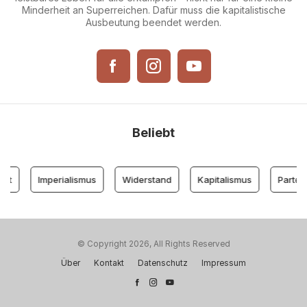
Minderheit an Superreichen. Dafür muss die kapitalistische
Ausbeutung beendet werden.
Beliebt
t
Imperialismus
Widerstand
Kapitalismus
Partei de
© Copyright 2026, All Rights Reserved
Über
Kontakt
Datenschutz
Impressum