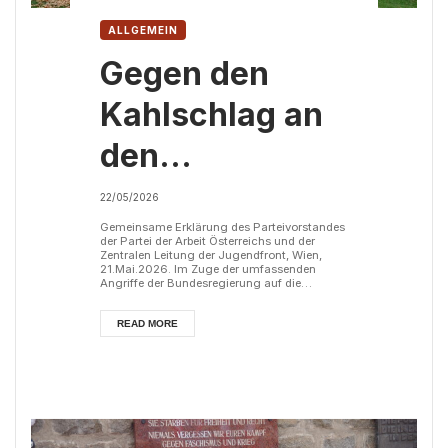
ALLGEMEIN
Gegen den
Kahlschlag an
den
Universitäten
22/05/2026
Gemeinsame Erklärung des Parteivorstandes
der Partei der Arbeit Österreichs und der
Zentralen Leitung der Jugendfront, Wien,
21.Mai.2026. Im Zuge der umfassenden
Angriffe der Bundesregierung auf die
Arbeiterklasse im Rahmen des neuen
Budgets geraten nach einer Reihe von
volksfeindlichen Maßnahmen nun die
READ MORE
Universitäten unter Beschuss. Anfang der
Woche wurde öffentlich, dass die
Universitäten, Hochschulen und
Universitätskliniken in historisch noch nicht
dagewesenem Ausmaß von Kürzungen
betro...