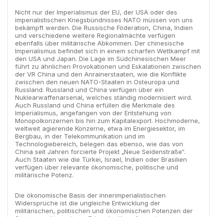
Nicht nur der Imperialismus der EU, der USA oder des
imperialistischen Kriegsbündnisses NATO müssen von uns
bekämpft werden. Die Russische Föderation, China, Indien
und verschiedene weitere Regionalmächte verfügen
ebenfalls über militärische Abkommen. Der chinesische
Imperialismus befindet sich in einem scharfen Wettkampf mit
den USA und Japan. Die Lage im Südchinesischen Meer
führt zu ähnlichen Provokationen und Eskalationen zwischen
der VR China und den Anrainerstaaten, wie die Konflikte
zwischen den neuen NATO-Staaten in Osteuropa und
Russland. Russland und China verfügen über ein
Nuklearwaffenarsenal, welches ständig modernisiert wird.
Auch Russland und China erfüllen die Merkmale des
Imperialismus, angefangen von der Entstehung von
Monopolkonzernen bis hin zum Kapitalexport. Hochmoderne,
weltweit agierende Konzerne, etwa im Energiesektor, im
Bergbau, in der Telekommunikation und im
Technologiebereich, belegen das ebenso, wie das von
China seit Jahren forcierte Projekt „Neue Seidenstraße“.
Auch Staaten wie die Türkei, Israel, Indien oder Brasilien
verfügen über relevante ökonomische, politische und
militärische Potenz.
Die ökonomische Basis der innerimperialistischen
Widersprüche ist die ungleiche Entwicklung der
militärischen, politischen und ökonomischen Potenzen der