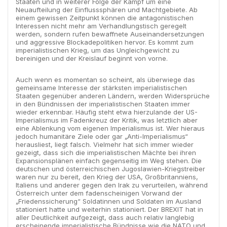
Staaten und in weiterer Folge der Kampf um eine
Neuaufteilung der Einflusssphären und Machtgebiete. Ab
einem gewissen Zeitpunkt können die antagonistischen
Interessen nicht mehr am Verhandlungstisch geregelt
werden, sondern rufen bewaffnete Auseinandersetzungen
und aggressive Blockadepolitiken hervor. Es kommt zum
imperialistischen Krieg, um das Ungleichgewicht zu
bereinigen und der Kreislauf beginnt von vorne.
Auch wenn es momentan so scheint, als überwiege das
gemeinsame Interesse der stärksten imperialistischen
Staaten gegenüber anderen Ländern, werden Widersprüche
in den Bündnissen der imperialistischen Staaten immer
wieder erkennbar. Häufig steht etwa hierzulande der US-
Imperialismus im Fadenkreuz der Kritik, was letztlich aber
eine Ablenkung vom eigenen Imperialismus ist. Wer hieraus
jedoch humanitäre Ziele oder gar „Anti-Imperialismus“
herausliest, liegt falsch. Vielmehr hat sich immer wieder
gezeigt, dass sich die imperialistischen Mächte bei ihren
Expansionsplänen einfach gegenseitig im Weg stehen. Die
deutschen und österreichischen Jugoslawien-Kriegstreiber
waren nur zu bereit, den Krieg der USA, Großbritanniens,
Italiens und anderer gegen den Irak zu verurteilen, während
Österreich unter dem fadenscheinigen Vorwand der
„Friedenssicherung“ Soldatinnen und Soldaten im Ausland
stationiert hatte und weiterhin stationiert. Der BREXIT hat in
aller Deutlichkeit aufgezeigt, dass auch relativ langlebig
erscheinende imperialistische Bündnisse wie die NATO und