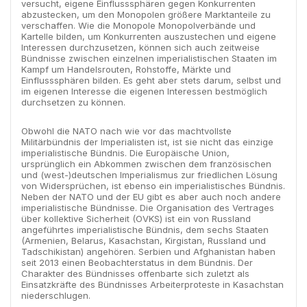
versucht, eigene Einflusssphären gegen Konkurrenten
abzustecken, um den Monopolen größere Marktanteile zu
verschaffen. Wie die Monopole Monopolverbände und
Kartelle bilden, um Konkurrenten auszustechen und eigene
Interessen durchzusetzen, können sich auch zeitweise
Bündnisse zwischen einzelnen imperialistischen Staaten im
Kampf um Handelsrouten, Rohstoffe, Märkte und
Einflusssphären bilden. Es geht aber stets darum, selbst und
im eigenen Interesse die eigenen Interessen bestmöglich
durchsetzen zu können.
Obwohl die NATO nach wie vor das machtvollste
Militärbündnis der Imperialisten ist, ist sie nicht das einzige
imperialistische Bündnis. Die Europäische Union,
ursprünglich ein Abkommen zwischen dem französischen
und (west-)deutschen Imperialismus zur friedlichen Lösung
von Widersprüchen, ist ebenso ein imperialistisches Bündnis.
Neben der NATO und der EU gibt es aber auch noch andere
imperialistische Bündnisse. Die Organisation des Vertrages
über kollektive Sicherheit (OVKS) ist ein von Russland
angeführtes imperialistische Bündnis, dem sechs Staaten
(Armenien, Belarus, Kasachstan, Kirgistan, Russland und
Tadschikistan) angehören. Serbien und Afghanistan haben
seit 2013 einen Beobachterstatus in dem Bündnis. Der
Charakter des Bündnisses offenbarte sich zuletzt als
Einsatzkräfte des Bündnisses Arbeiterproteste in Kasachstan
niederschlugen.