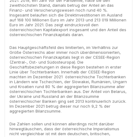
2021. 2019, ein Jahr vor der Pandemie, hatte sie den
zweithöchsten Stand, damals betrug der Anteil an das
Finanz- und Versicherungswesen noch rund 40 %.
Insgesamt belaufen sich die Direktinvestitionen im Ausland
auf 168 100 Millionen Euro im Jahr 2013 und 213 019 Millionen
Euro im Jahr 2021. Das zeigt eindrucksvoll den
österreichischen Kapitalexport insgesamt und den Anteil des
österreichischen Finanzkapitals daran.
Das Hauptgeschäftsfeld des limitierten, im Verhältnis zur
Größe Österreichs aber immer noch überdimensionierten,
österreichischen Finanzkapitals liegt in der CESEE-Region
(Zentral-, Ost- und Südosteuropa). Die
Geschäftsbeziehungen in diese Region bestehen in erster
Linie über Tochterbanken. Innerhalb der CESEE-Region
machten im Dezember 2021 österreichische Tochterbanken
in Ländern wie Tschechien, der Slowakei, Rumänien, Ungarn
und Kroatien rund 80 % der aggregierten Bilanzsumme aller
österreichischen Tochterbanken aus. Der Anteil von Belarus,
der Ukraine und Russland an der Bilanzsumme
österreichischer Banken ging seit 2013 kontinuierlich zurück.
Im Dezember 2021 betrug dieser nur noch 9,2 % der
aggregierten Bilanzsumme.
Die Zahlen sollen und können allerdings nicht darüber
hinwegtäuschen, dass der österreichische Imperialismus
nicht vergleichbar ist mit dem deutschen, britischen,