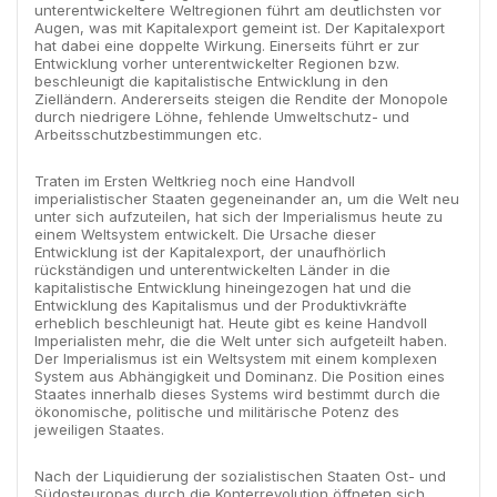
unterentwickeltere Weltregionen führt am deutlichsten vor
Augen, was mit Kapitalexport gemeint ist. Der Kapitalexport
hat dabei eine doppelte Wirkung. Einerseits führt er zur
Entwicklung vorher unterentwickelter Regionen bzw.
beschleunigt die kapitalistische Entwicklung in den
Zielländern. Andererseits steigen die Rendite der Monopole
durch niedrigere Löhne, fehlende Umweltschutz- und
Arbeitsschutzbestimmungen etc.
Traten im Ersten Weltkrieg noch eine Handvoll
imperialistischer Staaten gegeneinander an, um die Welt neu
unter sich aufzuteilen, hat sich der Imperialismus heute zu
einem Weltsystem entwickelt. Die Ursache dieser
Entwicklung ist der Kapitalexport, der unaufhörlich
rückständigen und unterentwickelten Länder in die
kapitalistische Entwicklung hineingezogen hat und die
Entwicklung des Kapitalismus und der Produktivkräfte
erheblich beschleunigt hat. Heute gibt es keine Handvoll
Imperialisten mehr, die die Welt unter sich aufgeteilt haben.
Der Imperialismus ist ein Weltsystem mit einem komplexen
System aus Abhängigkeit und Dominanz. Die Position eines
Staates innerhalb dieses Systems wird bestimmt durch die
ökonomische, politische und militärische Potenz des
jeweiligen Staates.
Nach der Liquidierung der sozialistischen Staaten Ost- und
Südosteuropas durch die Konterrevolution öffneten sich