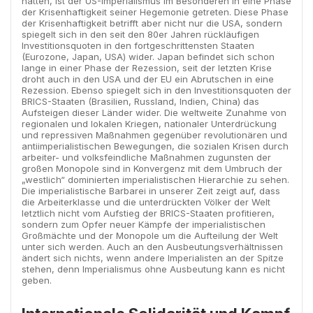
hatten, ist der US-Imperialismus im Besonderen in eine Phase
der Krisenhaftigkeit seiner Hegemonie getreten. Diese Phase
der Krisenhaftigkeit betrifft aber nicht nur die USA, sondern
spiegelt sich in den seit den 80er Jahren rückläufigen
Investitionsquoten in den fortgeschrittensten Staaten
(Eurozone, Japan, USA) wider. Japan befindet sich schon
lange in einer Phase der Rezession, seit der letzten Krise
droht auch in den USA und der EU ein Abrutschen in eine
Rezession. Ebenso spiegelt sich in den Investitionsquoten der
BRICS-Staaten (Brasilien, Russland, Indien, China) das
Aufsteigen dieser Länder wider. Die weltweite Zunahme von
regionalen und lokalen Kriegen, nationaler Unterdrückung
und repressiven Maßnahmen gegenüber revolutionären und
antiimperialistischen Bewegungen, die sozialen Krisen durch
arbeiter- und volksfeindliche Maßnahmen zugunsten der
großen Monopole sind in Konvergenz mit dem Umbruch der
„westlich“ dominierten imperialistischen Hierarchie zu sehen.
Die imperialistische Barbarei in unserer Zeit zeigt auf, dass
die Arbeiterklasse und die unterdrückten Völker der Welt
letztlich nicht vom Aufstieg der BRICS-Staaten profitieren,
sondern zum Opfer neuer Kämpfe der imperialistischen
Großmächte und der Monopole um die Aufteilung der Welt
unter sich werden. Auch an den Ausbeutungsverhältnissen
ändert sich nichts, wenn andere Imperialisten an der Spitze
stehen, denn Imperialismus ohne Ausbeutung kann es nicht
geben.