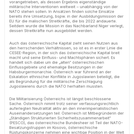
vorangetrieben, als dessen Ergebnis eigenständige
militärische Interventionen weltweit – unabhängig von der
NATO stehen sollen. In Ansätzen finden solche Einsätze
bereits ihre Umsetzung, bspw. in der Ausbildungsmission der
EU für die malischen Streitkräfte, die bis 2022 andauerte.
Seitdem wurde die Mission in das Nachbarland Niger verlegt,
dessen Streitkräfte nun ausgebildet werden.
Auch das österreichische Kapital zieht seinen Nutzen aus
den herrschenden Verhältnissen, so ist es in erster Linie die
CESEE-Region, in der sich das österreichische Kapital breit
macht und seine Einfluss- und Machtsphären sichert. Es
handelt sich dabei um die „alten“ österreichischen
Einflussgebiete und ehemalige Besitzungen in der
Habsburgermonarchie. Österreich war führend an der
Eskalation ethnischer Konflikte in Jugoslawien beteiligt, die
als Begründung für die militärische Zerschlagung
Jugoslawiens durch die NATO herhalten mussten.
Die Militarisierung Österreichs ist längst beschlossene
Sache. Österreich nimmt trotz seiner verfassungsrechtlich
auferlegten Neutralität aktiv an den innerimperialistischen
Auseinandersetzungen teil: Österreich ist Mitbegründerin der
„Ständigen Strukturierten Sicherheitszusammenarbeit“
(PESCO), das österreichische Bundesheer ist Teil der NATO-
Besatzungstruppen im Kosovo, österreichische
Rüstungskonzerne nehmen eine wichtige Position in der Welt