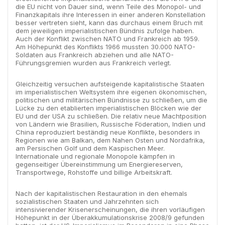
die EU nicht von Dauer sind, wenn Teile des Monopol- und
Finanzkapitals ihre Interessen in einer anderen Konstellation
besser vertreten sieht, kann das durchaus einem Bruch mit
dem jeweiligen imperialistischen Bündnis zufolge haben.
Auch der Konflikt zwischen NATO und Frankreich ab 1959.
Am Höhepunkt des Konflikts 1966 mussten 30.000 NATO-
Soldaten aus Frankreich abziehen und alle NATO-
Führungsgremien wurden aus Frankreich verlegt.
Gleichzeitig versuchen aufsteigende kapitalistische Staaten
im imperialistischen Weltsystem ihre eigenen ökonomischen,
politischen und militärischen Bündnisse zu schließen, um die
Lücke zu den etablierten imperialistischen Blöcken wie der
EU und der USA zu schließen. Die relativ neue Machtposition
von Ländern wie Brasilien, Russische Föderation, Indien und
China reproduziert beständig neue Konflikte, besonders in
Regionen wie am Balkan, dem Nahen Osten und Nordafrika,
am Persischen Golf und dem Kaspischen Meer.
Internationale und regionale Monopole kämpfen in
gegenseitiger Übereinstimmung um Energiereserven,
Transportwege, Rohstoffe und billige Arbeitskraft.
Nach der kapitalistischen Restauration in den ehemals
sozialistischen Staaten und Jahrzehnten sich
intensivierender Krisenerscheinungen, die ihren vorläufigen
Höhepunkt in der Überakkumulationskrise 2008/9 gefunden