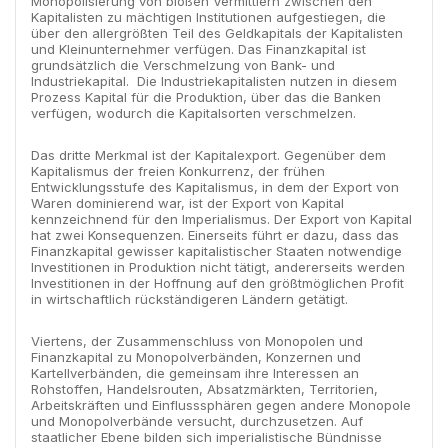
Monopolisierung von bloßen Vermittlern zwischen den
Kapitalisten zu mächtigen Institutionen aufgestiegen, die
über den allergrößten Teil des Geldkapitals der Kapitalisten
und Kleinunternehmer verfügen. Das Finanzkapital ist
grundsätzlich die Verschmelzung von Bank- und
Industriekapital. Die Industriekapitalisten nutzen in diesem
Prozess Kapital für die Produktion, über das die Banken
verfügen, wodurch die Kapitalsorten verschmelzen.
Das dritte Merkmal ist der Kapitalexport. Gegenüber dem
Kapitalismus der freien Konkurrenz, der frühen
Entwicklungsstufe des Kapitalismus, in dem der Export von
Waren dominierend war, ist der Export von Kapital
kennzeichnend für den Imperialismus. Der Export von Kapital
hat zwei Konsequenzen. Einerseits führt er dazu, dass das
Finanzkapital gewisser kapitalistischer Staaten notwendige
Investitionen in Produktion nicht tätigt, andererseits werden
Investitionen in der Hoffnung auf den größtmöglichen Profit
in wirtschaftlich rückständigeren Ländern getätigt.
Viertens, der Zusammenschluss von Monopolen und
Finanzkapital zu Monopolverbänden, Konzernen und
Kartellverbänden, die gemeinsam ihre Interessen an
Rohstoffen, Handelsrouten, Absatzmärkten, Territorien,
Arbeitskräften und Einflusssphären gegen andere Monopole
und Monopolverbände versucht, durchzusetzen. Auf
staatlicher Ebene bilden sich imperialistische Bündnisse