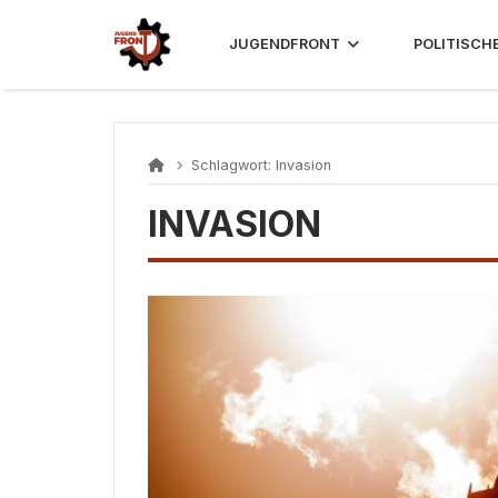
Skip
to
JUGENDFRONT
POLITISCH
content
Schlagwort:
Invasion
INVASION