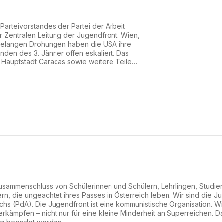
arteivorstandes der Partei der Arbeit
r Zentralen Leitung der Jugendfront. Wien,
telangen Drohungen haben die USA ihre
nden des 3. Jänner offen eskaliert. Das
e Hauptstadt Caracas sowie weitere Teile
andes. Heftige Explosionen erschütterten
liegenden Informationen richteten sich die
nd ande...
 Zusammenschluss von Schülerinnen und Schülern, Lehrlingen, Studi
ern, die ungeachtet ihres Passes in Österreich leben. Wir sind die 
ichs (PdA). Die Jugendfront ist eine kommunistische Organisation. W
 erkämpfen – nicht nur für eine kleine Minderheit an Superreichen. D
ung beendet werden.