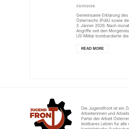
03/01/2026
Gemeinsame Erklärung des P
Österreichs (PdA) sowie de
3. Jänner 2026. Nach mona
Angriffe seit den Morgenstu
US-Militär bombardierte di
der zentralen Region des L
die Stadt. Nach bislang vor
READ MORE
Angriffe gegen Flughäfen u
Die Jugendfront ist ein
Arbeiterinnen und Arbeit
Partei der Arbeit Österre
leistbares Leben für alle
kapitalistische Ausbeut