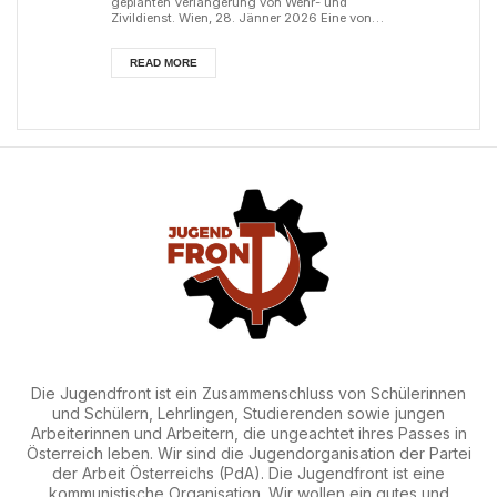
Einbindung des
geplanten Verlängerung von Wehr- und
Zivildienst. Wien, 28. Jänner 2026 Eine von
der österreichischen Regierung eingesetzte
Bundesheeres
Wehrdienstkommission hat vor kurzem
vorgeschlagen, den Grundwehrdienst in
READ MORE
Österreich auf acht Monate zu verlängern
in NATO-
und zusätzlich die Wehrpflichtigen zu zwei
Monaten Milizübungen zu verpflichten.
Weitere Empfehlungen der Kommission
Strukturen!
laufen auf eine stärkere Integ...
Die Jugendfront ist ein Zusammenschluss von Schülerinnen
und Schülern, Lehrlingen, Studierenden sowie jungen
Arbeiterinnen und Arbeitern, die ungeachtet ihres Passes in
Österreich leben. Wir sind die Jugendorganisation der Partei
der Arbeit Österreichs (PdA). Die Jugendfront ist eine
kommunistische Organisation. Wir wollen ein gutes und