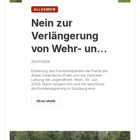
ALLGEMEIN
Nein zur
Verlängerung
von Wehr- und
Zivildienst!
30/07/2026
Erklärung des Parteivorstandes der Partei der
Arbeit Österreichs (PdA) und der Zentralen
Leitung der Jugendfront. Wien, 30. Juli
2026. Nach langem Hin und Her beschloss
die Bundesregierung in Salzburg eine
Verlängerung des Wehr- und Zivildienstes. Es
handelt sich um eine Kompromisslösung
zwischen den drei Koalitionsparteien. Konkret
READ MORE
soll der Grundwehrdienst künftig sechs
Monate plus drei weitere Monate dauern.
Diese zusätzlichen drei Monate werden
jedoch nicht am Stück absolviert, sondern
aufget...