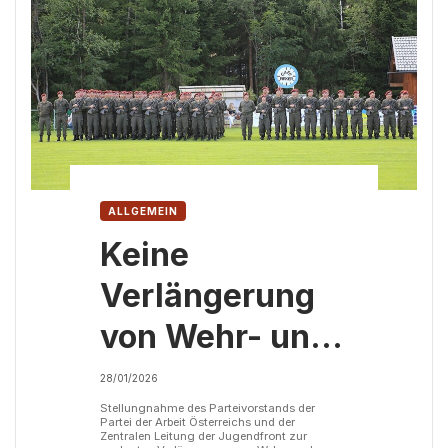
ALLGEMEIN
Keine
Verlängerung
von Wehr- und
Zivildienst!
28/01/2026
Schluss mit der
Stellungnahme des Parteivorstands der
Partei der Arbeit Österreichs und der
Zentralen Leitung der Jugendfront zur