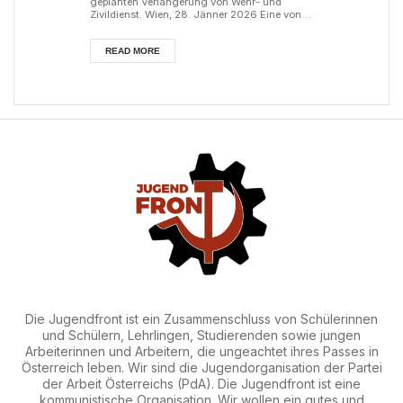
Einbindung des
geplanten Verlängerung von Wehr- und
Zivildienst. Wien, 28. Jänner 2026 Eine von
der österreichischen Regierung eingesetzte
Bundesheeres
Wehrdienstkommission hat vor kurzem
vorgeschlagen, den Grundwehrdienst in
READ MORE
Österreich auf acht Monate zu verlängern
in NATO-
und zusätzlich die Wehrpflichtigen zu zwei
Monaten Milizübungen zu verpflichten.
Weitere Empfehlungen der Kommission
Strukturen!
laufen auf eine stärkere Integ...
Die Jugendfront ist ein Zusammenschluss von Schülerinnen
und Schülern, Lehrlingen, Studierenden sowie jungen
Arbeiterinnen und Arbeitern, die ungeachtet ihres Passes in
Österreich leben. Wir sind die Jugendorganisation der Partei
der Arbeit Österreichs (PdA). Die Jugendfront ist eine
kommunistische Organisation. Wir wollen ein gutes und