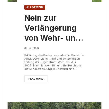
ALLGEMEIN
Nein zur
Verlängerung
von Wehr- und
Zivildienst!
30/07/2026
Erklärung des Parteivorstandes der Partei der
Arbeit Österreichs (PdA) und der Zentralen
Leitung der Jugendfront. Wien, 30. Juli
2026. Nach langem Hin und Her beschloss
die Bundesregierung in Salzburg eine
Verlängerung des Wehr- und Zivildienstes. Es
handelt sich um eine Kompromisslösung
zwischen den drei Koalitionsparteien. Konkret
READ MORE
soll der Grundwehrdienst künftig sechs
Monate plus drei weitere Monate dauern.
Diese zusätzlichen drei Monate werden
jedoch nicht am Stück absolviert, sondern
aufget...