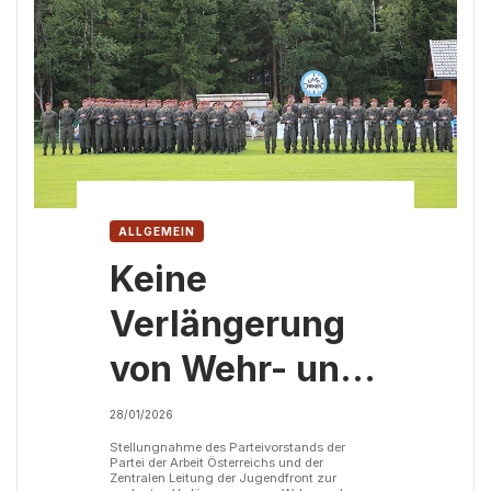
ALLGEMEIN
Keine
Verlängerung
von Wehr- und
Zivildienst!
28/01/2026
Schluss mit der
Stellungnahme des Parteivorstands der
Partei der Arbeit Österreichs und der
Zentralen Leitung der Jugendfront zur