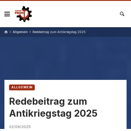
Skip
to
content
Allgemein
Redebeitrag zum Antikriegstag 2025
ALLGEMEIN
Redebeitrag zum
Antikriegstag 2025
02/09/2025