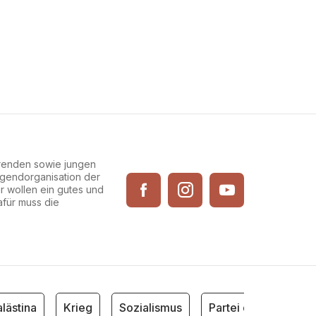
erenden sowie jungen
Jugendorganisation der
ir wollen ein gutes und
afür muss die
ästina
Krieg
Sozialismus
Partei der Arbeit Öste