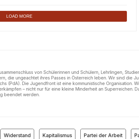
österreichischen
Hochschulen!
LOAD MORE
 Zusammenschluss von Schülerinnen und Schülern, Lehrlingen, Studi
ern, die ungeachtet ihres Passes in Österreich leben. Wir sind die 
ichs (PdA). Die Jugendfront ist eine kommunistische Organisation. W
 erkämpfen – nicht nur für eine kleine Minderheit an Superreichen. D
ung beendet werden.
Widerstand
Kapitalismus
Partei der Arbeit
Pal