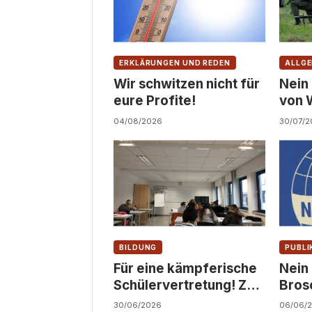
ERKLÄRUNGEN UND REDEN
ALLGE
Wir schwitzen nicht für
Nein
eure Profite!
von 
Zivil
04/08/2026
30/07/2
BILDUNG
PUBLI
Für eine kämpferische
Nein
Schülervertretung! Zu
Bros
den LSV-Wahlen
Juge
30/06/2026
06/06/