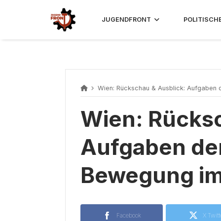
Skip
to
JUGENDFRONT
POLITISCH
content
Wien: Rückschau & Ausblick: Aufgaben 
Wien: Rücksc
Aufgaben de
Bewegung im
Facebook
X Twitt