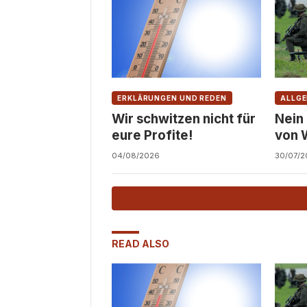
ERKLÄRUNGEN UND REDEN
ALLGE
Wir schwitzen nicht für
Nein
eure Profite!
von 
Zivil
04/08/2026
30/07/2
READ ALSO