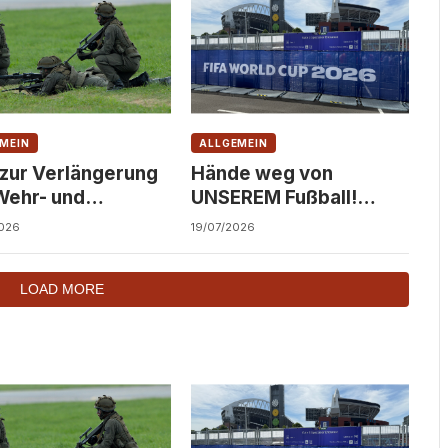
MEIN
ALLGEMEIN
 zur Verlängerung
Hände weg von
Wehr- und
UNSEREM Fußball!
dienst!
Solidarität statt
026
19/07/2026
Kommerzialisierung!
LOAD MORE