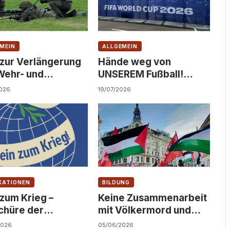
MEIN
ALLGEMEIN
 zur Verlängerung
Hände weg von
Wehr- und
UNSEREM Fußball!
dienst!
Solidarität statt
026
19/07/2026
Kommerzialisierung!
KATIONEN
BILDUNG
 zum Krieg –
Keine Zusammenarbeit
chüre der
mit Völkermord und
ndfront
Besatzung an
2026
05/06/2026