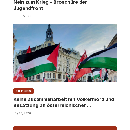
Nein zum Krieg – Broschüre der
Jugendfront
06/06/2026
BILDUNG
Keine Zusammenarbeit mit Völkermord und
Besatzung an österreichischen
Hochschulen!
05/06/2026