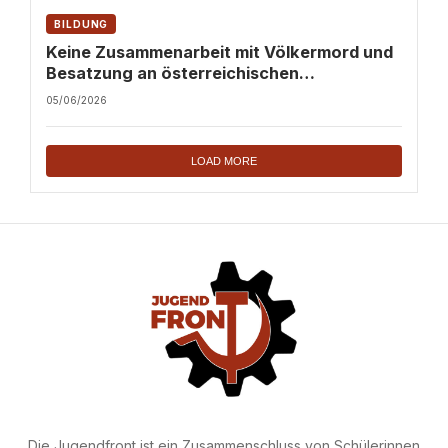
BILDUNG
Keine Zusammenarbeit mit Völkermord und
Besatzung an österreichischen
Hochschulen!
05/06/2026
LOAD MORE
Die Jugendfront ist ein Zusammenschluss von Schülerinnen