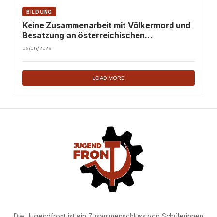
BILDUNG
Keine Zusammenarbeit mit Völkermord und
Besatzung an österreichischen
Hochschulen!
05/06/2026
LOAD MORE
Die Jugendfront ist ein Zusammenschluss von Schülerinnen