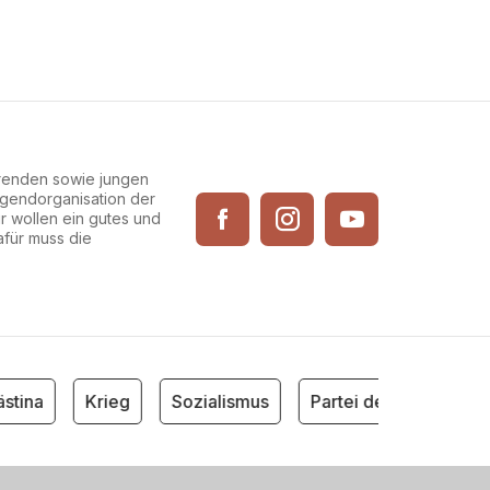
erenden sowie jungen
Jugendorganisation der
ir wollen ein gutes und
afür muss die
tina
Krieg
Sozialismus
Partei der Arbeit Öster