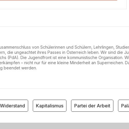
 Zusammenschluss von Schülerinnen und Schülern, Lehrlingen, Studi
ern, die ungeachtet ihres Passes in Österreich leben. Wir sind die 
ichs (PdA). Die Jugendfront ist eine kommunistische Organisation. W
 erkämpfen – nicht nur für eine kleine Minderheit an Superreichen. D
ung beendet werden.
iderstand
Kapitalismus
Partei der Arbeit
Paläs