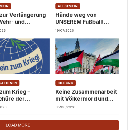
MEIN
ALLGEMEIN
 zur Verlängerung
Hände weg von
Wehr- und
UNSEREM Fußball!
dienst!
Solidarität statt
026
19/07/2026
Kommerzialisierung!
KATIONEN
BILDUNG
 zum Krieg –
Keine Zusammenarbeit
chüre der
mit Völkermord und
ndfront
Besatzung an
2026
05/06/2026
österreichischen
Hochschulen!
LOAD MORE