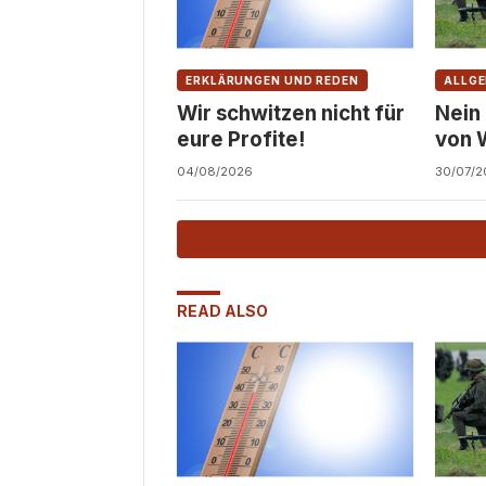
ERKLÄRUNGEN UND REDEN
ALLGE
Wir schwitzen nicht für
Nein
eure Profite!
von 
Zivil
04/08/2026
30/07/2
READ ALSO