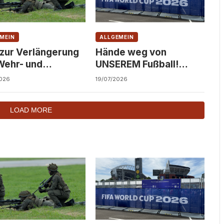
MEIN
ALLGEMEIN
 zur Verlängerung
Hände weg von
Wehr- und
UNSEREM Fußball!
dienst!
Solidarität statt
026
19/07/2026
Kommerzialisierung!
LOAD MORE