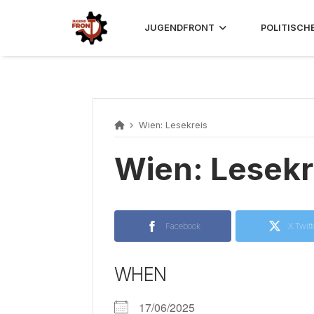
Skip
to
JUGENDFRONT
POLITISCH
content
Wien: Lesekreis
Wien: Lesekr
Facebook
X Twitt
WHEN
17/06/2025