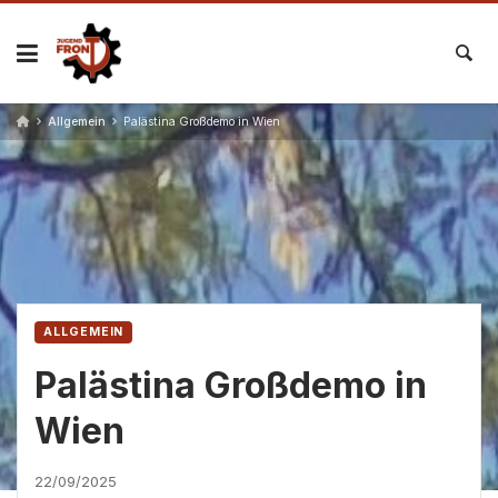
Skip
to
content
Allgemein
Palästina Großdemo in Wien
ALLGEMEIN
Palästina Großdemo in
Wien
22/09/2025