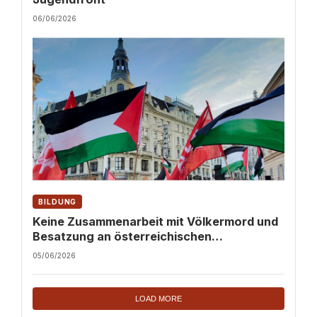
06/06/2026
BILDUNG
Keine Zusammenarbeit mit Völkermord und
Besatzung an österreichischen
Hochschulen!
05/06/2026
LOAD MORE