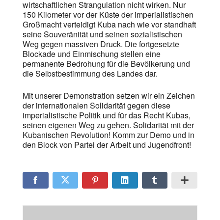
wirtschaftlichen Strangulation nicht wirken
.
Nur
150
Kilometer
vor
der
Küste
der
imperialistischen
Großmacht
verteidigt
Kuba
nach wie vor standhaft
seine
Souveränität
und
seinen
sozialistischen
Weg
gegen
massiven
Druck.
Die
fortgesetzte
Blockade
und
Einmischung
stellen
eine
permanente
Bedrohung
für
die
Bevölkerung
und
die
Selbstbestimmung
des
Landes
dar.
Mit
unserer
Demonstration
setzen
wir
ein
Zeichen
der
internationalen
Solidarität
gegen
diese
imperialistische
Politik
und
für
das
Recht
Kubas,
seinen
eigenen
Weg
zu
gehen.
Solidarität
mit
der
Kubanischen
Revolution! Komm zur Demo und in
den Block von Partei der Arbeit und Jugendfront!