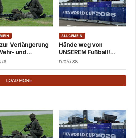
MEIN
ALLGEMEIN
 zur Verlängerung
Hände weg von
Wehr- und
UNSEREM Fußball!
dienst!
Solidarität statt
026
19/07/2026
Kommerzialisierung!
LOAD MORE