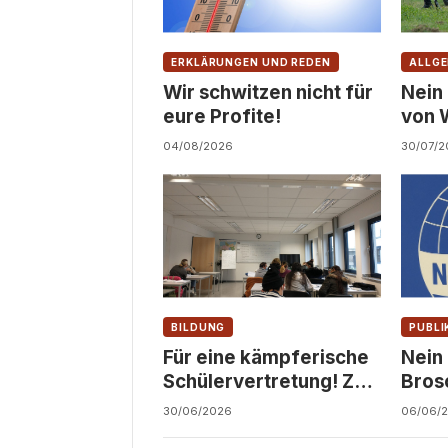
ERKLÄRUNGEN UND REDEN
ALLGE
Wir schwitzen nicht für
Nein
eure Profite!
von 
Zivil
04/08/2026
30/07/2
BILDUNG
PUBLI
Für eine kämpferische
Nein
Schülervertretung! Zu
Bros
den LSV-Wahlen
Juge
30/06/2026
06/06/
2026/27