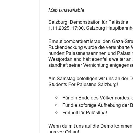
Map Unavailable
Salzburg: Demonstration für Palästina
1.11.2025, 17:00, Salzburg Hauptbahnh
Erneut bombardiert Israel den Gaza-Strei
Rückendeckung wurde die vereinbarte W
hundert Palästinenserinnen und Palästi
Westjordanland hält ebenfalls weiter an
standhaft seiner Vernichtung entgegense
Am Samstag beteiligen wir uns an der D
Students For Palestine Salzburg!
Für ein Ende des Völkermordes, 
Für die sofortige Aufhebung der 
Freiheit für Palästina!
Wenn du mit uns auf die Demo kommen mö
uns vor Ort an!