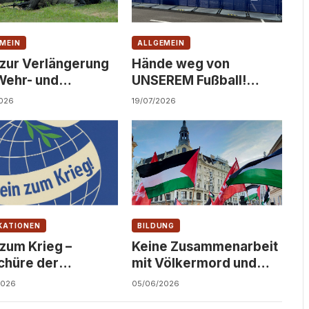
MEIN
ALLGEMEIN
 zur Verlängerung
Hände weg von
Wehr- und
UNSEREM Fußball!
dienst!
Solidarität statt
026
19/07/2026
Kommerzialisierung!
KATIONEN
BILDUNG
 zum Krieg –
Keine Zusammenarbeit
chüre der
mit Völkermord und
ndfront
Besatzung an
2026
05/06/2026
österreichischen