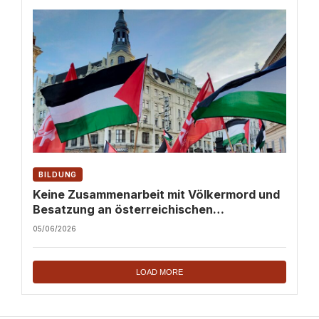
BILDUNG
Keine Zusammenarbeit mit Völkermord und
Besatzung an österreichischen
Hochschulen!
05/06/2026
LOAD MORE