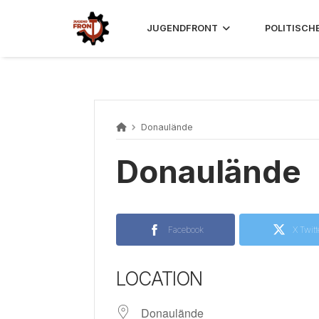
Skip
to
JUGENDFRONT
POLITISCH
content
Donaulände
Donaulände
Facebook
X Twitt
LOCATION
Donaulände