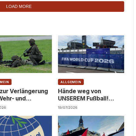
LOAD MORE
MEIN
ALLGEMEIN
 zur Verlängerung
Hände weg von
Wehr- und
UNSEREM Fußball!
dienst!
Solidarität statt
026
19/07/2026
Kommerzialisierung!