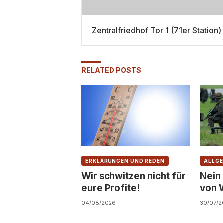
Zentralfriedhof Tor 1 (71er Station)
RELATED POSTS
ERKLÄRUNGEN UND REDEN
ALLGE
Wir schwitzen nicht für
Nein
eure Profite!
von 
Zivil
04/08/2026
30/07/2