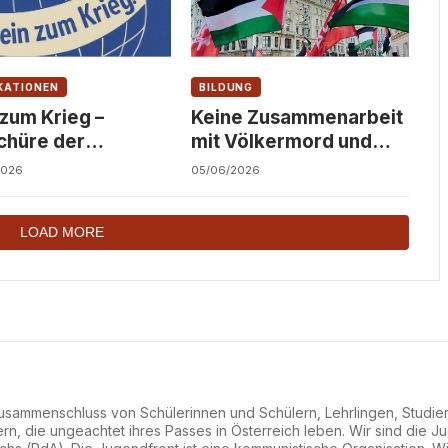
KATIONEN
BILDUNG
 zum Krieg –
Keine Zusammenarbeit
chüre der
mit Völkermord und
ndfront
Besatzung an
2026
05/06/2026
österreichischen
Hochschulen!
LOAD MORE
 Zusammenschluss von Schülerinnen und Schülern, Lehrlingen, Studi
ern, die ungeachtet ihres Passes in Österreich leben. Wir sind die 