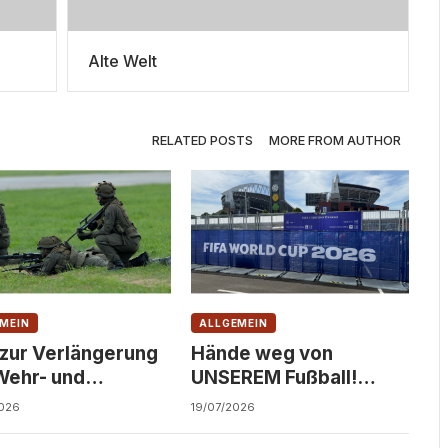
Alte Welt
RELATED POSTS
MORE FROM AUTHOR
MEIN
ALLGEMEIN
 zur Verlängerung
Hände weg von
Wehr- und
UNSEREM Fußball!
dienst!
Solidarität statt
026
19/07/2026
Kommerzialisierung!