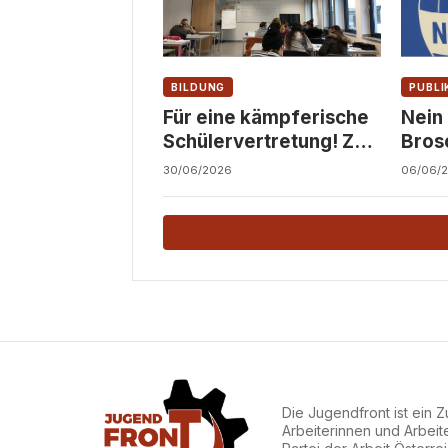
BILDUNG
PUBLI
Für eine kämpferische
Nein
Schülervertretung! Zu
Bros
den LSV-Wahlen
Juge
30/06/2026
06/06/
2026/27
Die Jugendfront ist ein
Arbeiterinnen und Arbeit