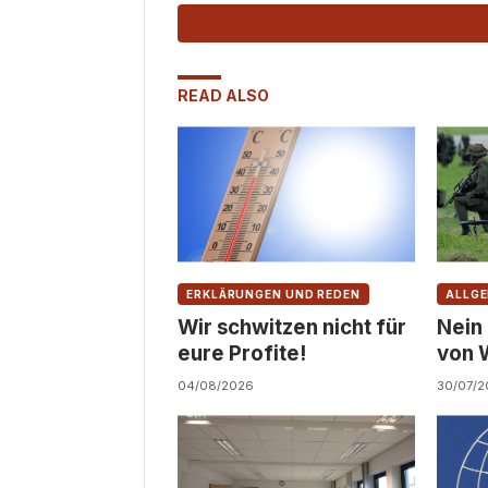
READ ALSO
ERKLÄRUNGEN UND REDEN
ALLGE
Wir schwitzen nicht für
Nein
eure Profite!
von 
Zivil
04/08/2026
30/07/2