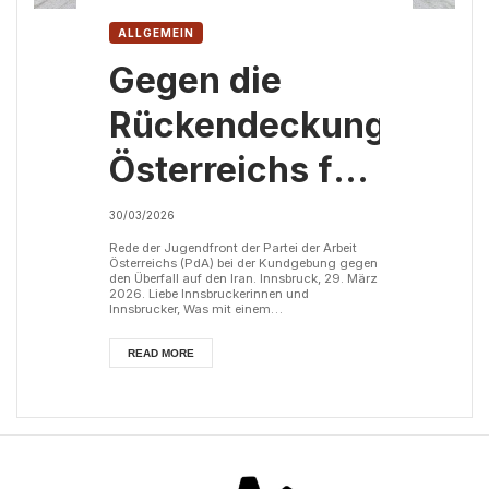
ALLGEMEIN
Gegen die
Rückendeckung
Österreichs für
die
30/03/2026
Kriegstreiber in
Rede der Jugendfront der Partei der Arbeit
Österreichs (PdA) bei der Kundgebung gegen
den Überfall auf den Iran. Innsbruck, 29. März
Washington
2026. Liebe Innsbruckerinnen und
Innsbrucker, Was mit einem
völkerrechtswidrigen Angriff der USA und
und Tel-Aviv!
Israels auf den Iran und Libanon begonnen
hat, ist längst zu einem regionalen
READ MORE
Flächenbrand mit globalen Konsequenzen
ausgeartet. Ganz Europa ist zu einem Teil
dieses Krieges geworden. Französische und
griechische Fregatten und Kampfjets wurden
in den östlichen Mitte...