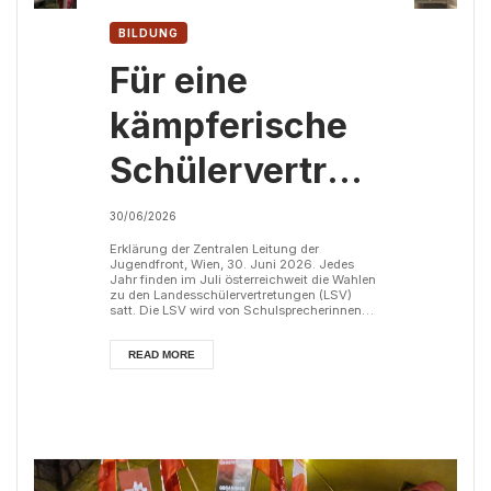
BILDUNG
Für eine
kämpferische
Schülervertretung!
Zu den LSV-
30/06/2026
Wahlen
Erklärung der Zentralen Leitung der
Jugendfront, Wien, 30. Juni 2026. Jedes
Jahr finden im Juli österreichweit die Wahlen
2026/27
zu den Landesschülervertretungen (LSV)
satt. Die LSV wird von Schulsprecherinnen
und -sprechern gewählt und ist die
gesetzliche Vertretung der Schülerinnen und
Schüler eines Bundeslandes gegenüber der
READ MORE
Bildungsdirektion, dem Landtag und weiteren
Behörden. Die Landesschulsprecherinnen
und -schulsprecher sind zusätzlich Teil der
Bundesschülervertretung (BSV). In
Anbetracht der s...