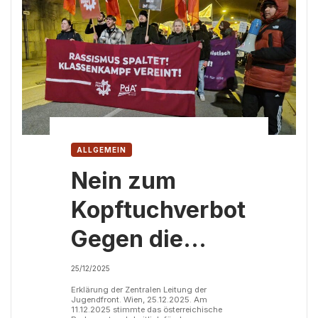
ALLGEMEIN
Nein zum
Kopftuchverbot!
Gegen die
Spaltung
25/12/2025
unserer Klasse.
Erklärung der Zentralen Leitung der
Jugendfront. Wien, 25.12.2025. Am
11.12.2025 stimmte das österreichische