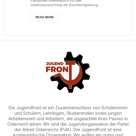
Parlament mehrheitlich für den
Gesetzesvorschlag der Bundesregierung,
das Tragen des Kopftuches an Schulen für
Mädchen unter 14 Jahren zu verbieten. Es
handelt sich um den zweiten Anlauf, ein
READ MORE
derartiges Gesetz auf den Weg zu bringen,
nachdem ein Kopftuchverbot für Volkschulen
im Jahr 2020 vom Verfassungsgerichtshof
gekippt wurde. Während eine Inflationsrate
von vier Prozent die Bevölkerun...
Die Jugendfront ist ein Zusammenschluss von Schülerinnen
und Schülern, Lehrlingen, Studierenden sowie jungen
Arbeiterinnen und Arbeitern, die ungeachtet ihres Passes in
Österreich leben. Wir sind die Jugendorganisation der Partei
der Arbeit Österreichs (PdA). Die Jugendfront ist eine
kommunistische Organisation. Wir wollen ein gutes und