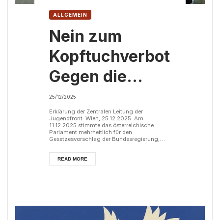
ALLGEMEIN
Nein zum
Kopftuchverbot!
Gegen die
Spaltung
25/12/2025
unserer Klasse.
Erklärung der Zentralen Leitung der
Jugendfront. Wien, 25.12.2025. Am
11.12.2025 stimmte das österreichische
Parlament mehrheitlich für den
Gesetzesvorschlag der Bundesregierung,
das Tragen des Kopftuches an Schulen für
Mädchen unter 14 Jahren zu verbieten. Es
handelt sich um den zweiten Anlauf, ein
READ MORE
derartiges Gesetz auf den Weg zu bringen,
nachdem ein Kopftuchverbot für Volkschulen
im Jahr 2020 vom Verfassungsgerichtshof
gekippt wurde. Während eine Inflationsrate
von vier Prozent die Bevölkerun...