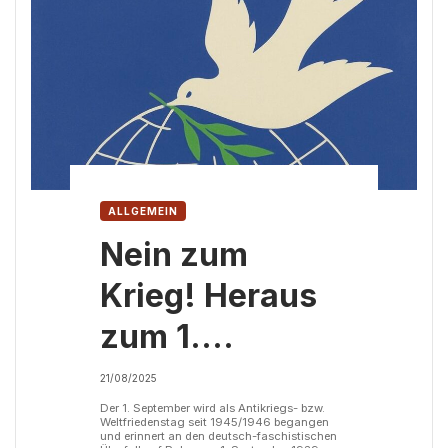
ALLGEMEIN
Nein zum
Krieg! Heraus
zum 1.
September!
21/08/2025
Der 1. September wird als Antikriegs- bzw.
Weltfriedenstag seit 1945/1946 begangen
und erinnert an den deutsch-faschistischen