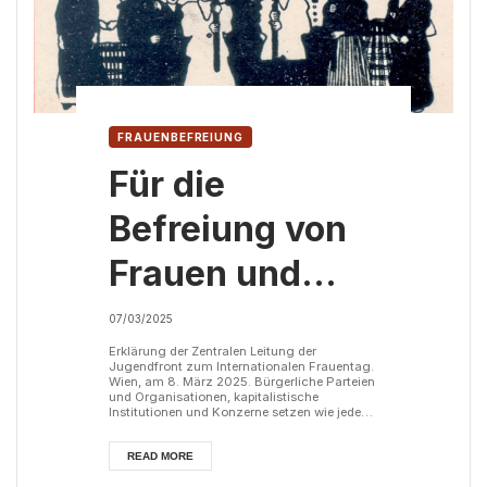
FRAUENBEFREIUNG
Für die
Befreiung von
Frauen und
Mädchen!
07/03/2025
Kampf dem
Erklärung der Zentralen Leitung der
Jugendfront zum Internationalen Frauentag.
Wien, am 8. März 2025. Bürgerliche Parteien
kapitalistischen
und Organisationen, kapitalistische
Institutionen und Konzerne setzen wie jedes
Jahr alles daran, den 8. März zu einem
Ausbeutersystem!
sinnentleerten und unpolitischen Ritual zu
transformieren. Tatsächlich ist der
READ MORE
Internationale Frauentag jedoch ein