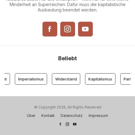
Minderheit an Superreichen. Dafür muss die kapitalistische
Ausbeutung beendet werden.
Beliebt
nt
Imperialismus
Widerstand
Kapitalismus
Partei d
© Copyright 2026, All Rights Reserved
Über
Kontakt
Datenschutz
Impressum