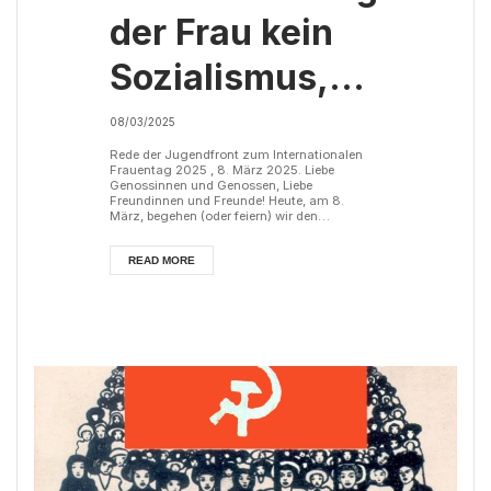
der Frau kein
Sozialismus,
ohne
08/03/2025
Sozialismus
Rede der Jugendfront zum Internationalen
Frauentag 2025 , 8. März 2025. Liebe
Genossinnen und Genossen, Liebe
keine Befreiung
Freundinnen und Freunde! Heute, am 8.
März, begehen (oder feiern) wir den
internationalen Frauenkampftag. Aber warum
der Frau!
eigentlich? Im Jahr 1910 war es die deutsche
Kommunistin Clara Zetkin, die erstmal einen
READ MORE
internationalen Frauentag forderte. 1921
legte dann die Internationale Konferenz
Kommunistischer Frauen den 8. März als
diesen Tag fest. Es ist kein zufällig gewähltes
Datum, son...