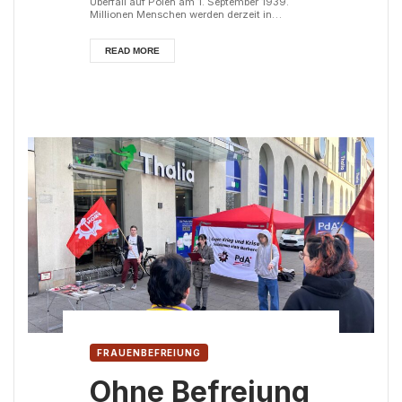
Überfall auf Polen am 1. September 1939.
Millionen Menschen werden derzeit in
imperialistische Kriege geschickt, um für die
Interessen ihrer Herrschenden zu sterben.
Israels Völkermord wird mit unverminderter
READ MORE
Grausamkeit fortgesetzt. Österreichs
Neutralität wird immer weiter ausgehöhlt. Die
Herrschenden in Europa rüsten auf und
rasseln mit den Säbeln. Während
Sozialleistu...
FRAUENBEFREIUNG
Ohne Befreiung