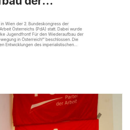
fbau der
tischen
in Wien der 2. Bundeskongress der
wegung in
Arbeit Österreichs (PdA) statt. Dabei wurde
tarke Jugendfront! Für den Wiederaufbau der
h!
egung in Österreich!“ beschlossen. Die
len Entwicklungen des imperialistischen
skongress der Jugendfront der Partei der
m Oktober 2022 verdeutlichen die
, für Wohlstand,...