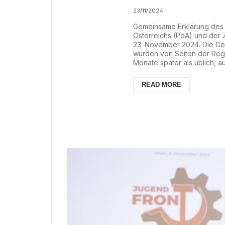
23/11/2024
Gemeinsame Erklärung des P
Österreichs (PdA) und der 
23. November 2024. Die Geh
wurden von Seiten der Regi
Monate später als üblich, 
Dienst (GÖD) vermutet hinte
mit Beginn des nächsten Ja
READ MORE
hat sich sogar die Präsidenti