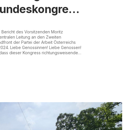
Bundeskongress
dfront
 Bericht des Vorsitzenden Moritz
ntralen Leitung an den Zweiten
ront der Partei der Arbeit Österreichs
2024. Liebe Genossinnen! Liebe Genossen!
 dass dieser Kongress richtungsweisende
 einen wichtigen Moment im Aufbau und in
des darstellen wird. Ich darf nun im
 über die politischen Entwicklu...