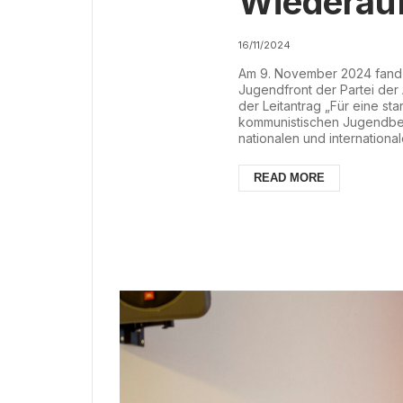
Wiederau
kommunis
16/11/2024
Am 9. November 2024 fand 
Jugendbe
Jugendfront der Partei der 
der Leitantrag „Für eine s
Österreic
kommunistischen Jugendbew
nationalen und internationa
Systems seit dem Gründung
Arbeit Österreichs (PdA) i
READ MORE
Unfähigkeit des Kapitalismus