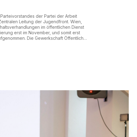
arteivorstandes der Partei der Arbeit
Zentralen Leitung der Jugendfront. Wien,
altsverhandlungen im öffentlichen Dienst
erung erst im November, und somit erst
aufgenommen. Die Gewerkschaft Öffentlicher
r dieser Taktik, den Versuch die Gehälter
hres nicht erhöhen zu müssen. Mittlerweile
n...