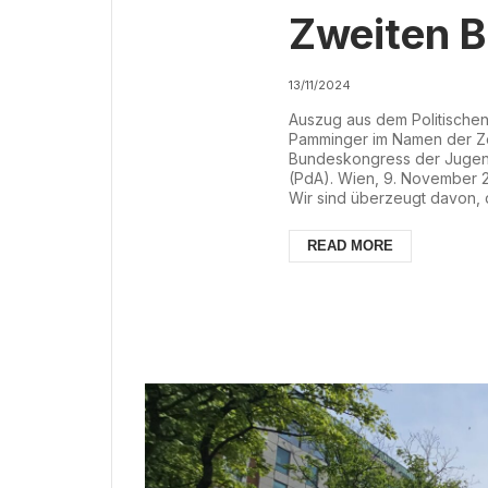
Zweiten 
der Jugen
13/11/2024
Auszug aus dem Politischen
Pamminger im Namen der Ze
Bundeskongress der Jugendf
(PdA). Wien, 9. November 
Wir sind überzeugt davon,
Beschlüsse fassen wird und
der Stärkung unseres Verban
READ MORE
Namen der Zentralen Leitung