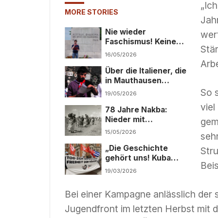
„Ic
MORE STORIES
Jah
Nie wieder
wert
Faschismus! Keinen
Stä
Cent und keinen
16/05/2026
Menschen für ihre
Arb
Über die Italiener, die
Kriege!
in Mauthausen
starben und den
So 
19/05/2026
Klassencharakter
vie
78 Jahre Nakba:
des Faschismus
Nieder mit
gem
Besatzung,
15/05/2026
seh
Apartheid und
„Die Geschichte
Völkermord
Stru
gehört uns! Kuba
Beis
wird siegen!“
19/03/2026
Bei einer Kampagne anlässlich der 
Jugendfront im letzten Herbst mit 