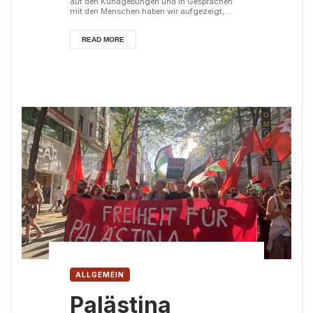
auf den Kundgebungen und in Gesprächen
mit den Menschen haben wir aufgezeigt,
wieso dieses Thema nach wie vor
hochaktuell ist und wie Gewalt an Frauen mit
dem kapitalistischen System
READ MORE
zusammenhängt.
Der Kampf gegen
Gewalt an Frauen, der Kampf für ein Ende der
Unterdrückung von Frauen und Mädchen
und für die Gleichstellung der Geschlechter
ist ein zentraler Aspekt d...
ALLGEMEIN
Palästina