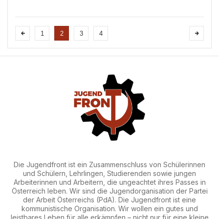
wahllos bombardiert. Viele der Bewohner
Gazas mussten die Stadt bereits mehrmals
verlassen. Mangelnde Ernährung,
Erschöpfung und Krankheiten machen die
Flüchtlin...
1
2
3
4
Die Jugendfront ist ein Zusammenschluss von Schülerinnen
und Schülern, Lehrlingen, Studierenden sowie jungen
Arbeiterinnen und Arbeitern, die ungeachtet ihres Passes in
Österreich leben. Wir sind die Jugendorganisation der Partei
der Arbeit Österreichs (PdA). Die Jugendfront ist eine
kommunistische Organisation. Wir wollen ein gutes und
leistbares Leben für alle erkämpfen – nicht nur für eine kleine