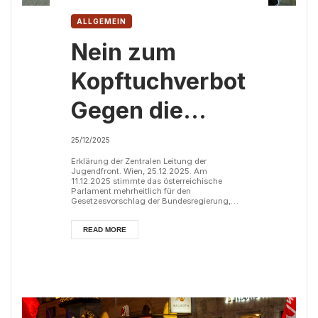
ALLGEMEIN
Nein zum
Kopftuchverbot!
Gegen die
Spaltung
25/12/2025
unserer Klasse.
Erklärung der Zentralen Leitung der
Jugendfront. Wien, 25.12.2025. Am
11.12.2025 stimmte das österreichische
Parlament mehrheitlich für den
Gesetzesvorschlag der Bundesregierung,
das Tragen des Kopftuches an Schulen für
Mädchen unter 14 Jahren zu verbieten. Es
handelt sich um den zweiten Anlauf, ein
READ MORE
derartiges Gesetz auf den Weg zu bringen,
nachdem ein Kopftuchverbot für Volkschulen
im Jahr 2020 vom Verfassungsgerichtshof
gekippt wurde. Während eine Inflationsrate
von vier Prozent die Bevölkerun...