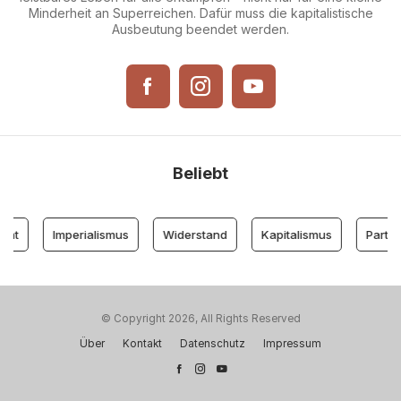
Minderheit an Superreichen. Dafür muss die kapitalistische
Ausbeutung beendet werden.
Beliebt
nt
Imperialismus
Widerstand
Kapitalismus
Partei d
© Copyright 2026, All Rights Reserved
Über
Kontakt
Datenschutz
Impressum