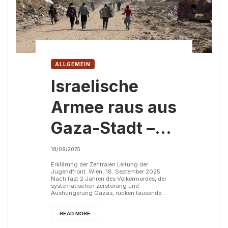
ALLGEMEIN
Israelische
Armee raus aus
Gaza-Stadt –
Bodeninvasion
18/09/2025
stoppen
Erklärung der Zentralen Leitung der
Jugendfront. Wien, 18. September 2025.
Nach fast 2 Jahren des Völkermordes, der
systematischen Zerstörung und
Aushungerung Gazas, rücken tausende
Soldaten auf Gaza-Stadt vor.
Hunderttausende Palästinenserinnen und
Palästinenser versuchen zu fliehen, während
READ MORE
die israelische Armee aus der Luft weiterhin