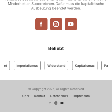
Minderheit an Superreichen. Dafür muss die kapitalistische
Ausbeutung beendet werden.
Beliebt
ont
Imperialismus
Widerstand
Kapitalismus
Partei 
© Copyright 2026, All Rights Reserved
Über
Kontakt
Datenschutz
Impressum