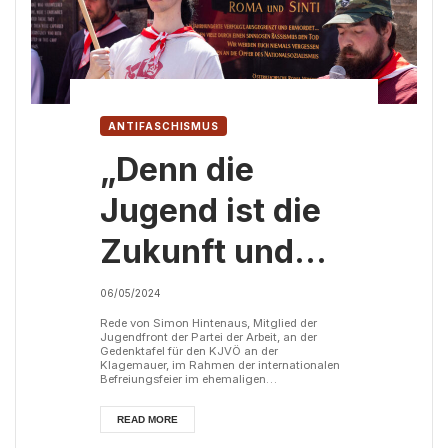
ANTIFASCHISMUS
„Denn die
Jugend ist die
Zukunft und
die Zukunft ist
06/05/2024
der
Rede von Simon Hintenaus, Mitglied der
Jugendfront der Partei der Arbeit, an der
Gedenktafel für den KJVÖ an der
Sozialismus!“
Klagemauer, im Rahmen der internationalen
Befreiungsfeier im ehemaligen
Konzentrationslager Mauthausen, 5.
Mai 2024. Liebe Genossinnen und Genossen,
liebe Antifaschistinnen und Antifaschisten!
READ MORE
Es ehrt mich, dass ich heute im Namen der