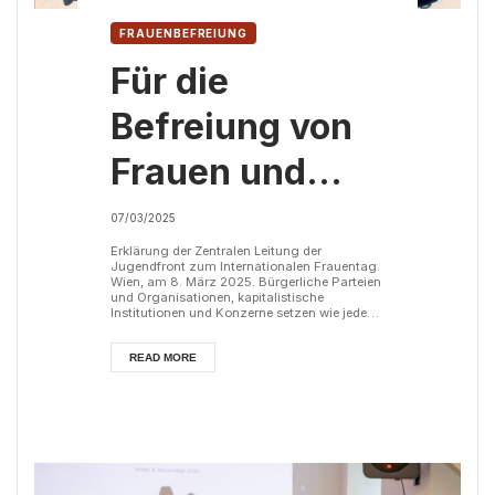
FRAUENBEFREIUNG
Für die
Befreiung von
Frauen und
Mädchen!
07/03/2025
Kampf dem
Erklärung der Zentralen Leitung der
Jugendfront zum Internationalen Frauentag.
Wien, am 8. März 2025. Bürgerliche Parteien
kapitalistischen
und Organisationen, kapitalistische
Institutionen und Konzerne setzen wie jedes
Jahr alles daran, den 8. März zu einem
Ausbeutersystem!
sinnentleerten und unpolitischen Ritual zu
transformieren. Tatsächlich ist der
READ MORE
Internationale Frauentag jedoch ein
Kampftag der Bewegung der Arbeiterinnen
und Arbeiter. Die deutsche Kommunistin
Clara Zetkin war es, die erstmals auf der
Zweiten Internationale...