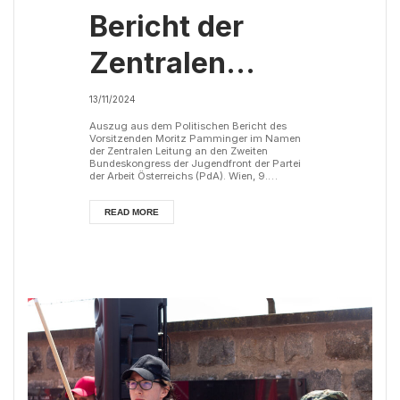
Bericht der
Zentralen
Leitung an den
13/11/2024
Zweiten
Auszug aus dem Politischen Bericht des
Vorsitzenden Moritz Pamminger im Namen
der Zentralen Leitung an den Zweiten
Bundeskongress
Bundeskongress der Jugendfront der Partei
der Arbeit Österreichs (PdA). Wien, 9.
November 2024. Liebe Genossinnen! Liebe
der
Genossen! Wir sind überzeugt davon, dass
dieser Kongress richtungsweisende
READ MORE
Beschlüsse fassen wird und einen wichtigen
Jugendfront
Moment im Aufbau und in der Stärkung
unseres Verbandes darstellen wird. Ich darf
nun im Namen der Zentralen Leitung über die
politischen Entwicklu...