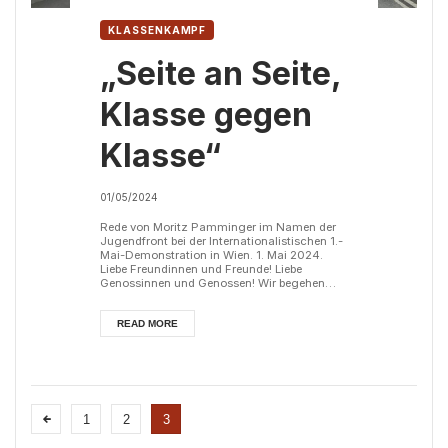
KLASSENKAMPF
„Seite an Seite,
Klasse gegen
Klasse“
01/05/2024
Rede von Moritz Pamminger im Namen der
Jugendfront bei der Internationalistischen 1.-
Mai-Demonstration in Wien. 1. Mai 2024.
Liebe Freundinnen und Freunde! Liebe
Genossinnen und Genossen! Wir begehen
den diesjährigen 1. Mai, den Internationalen
Tag der Arbeiterklasse, angesichts steigender
kapitalistischer Ausbeutung in Österreich und
READ MORE
weltweit; angesichts Aufrüstung,
Militarisierung und imperialistischer Kriege,
die im Auftrag von internationalen
Großkonzernen geführt werden; und
angesichts eine...
1
2
3