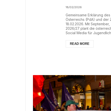
18/02/2026
Gemeinsame Erklärung des P
Österreichs (PdA) und der 
18.02.2026. Mit September,
2026/27 plant die österrei
Social Media für Jugendlich
Absichtserklärung reiht sic
solches Verbot, wobei die 
READ MORE
für alle EU-Staaten umzuset