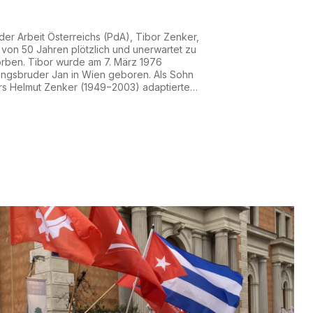
der Arbeit Österreichs (PdA), Tibor Zenker,
er von 50 Jahren plötzlich und unerwartet zu
orben. Tibor wurde am 7. März 1976
ingsbruder Jan in Wien geboren. Als Sohn
ers Helmut Zenker (1949−2003) adaptierte
ruder Jan zahlreiche Novellen aus dessen
lt“ für das Theater. Das Stück „Kottan
r...