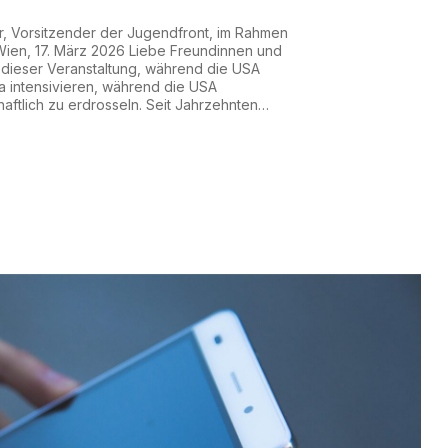
, Vorsitzender der Jugendfront, im Rahmen
ien, 17. März 2026 Liebe Freundinnen und
u dieser Veranstaltung, während die USA
 intensivieren, während die USA
aftlich zu erdrosseln. Seit Jahrzehnten
ckade, seit Jahrzehnten werden
sten in Kuba von der CIA unterstützt und
verfolgt die USA die St...