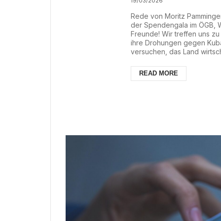
19/03/2026
Rede von Moritz Pamminger
der Spendengala im ÖGB, W
Freunde! Wir treffen uns z
ihre Drohungen gegen Kuba
versuchen, das Land wirtsch
besteht die kriminelle Blo
konterrevolutionäre Terrori
READ MORE
finanziert, seit Jahrzehnten 