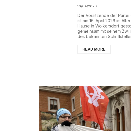
16/04/2026
Der Vorsitzende der Partei 
ist am 16. April 2026 im Alt
Hause in Wolkersdorf gest
gemeinsam mit seinem Zwill
des bekannten Schriftstell
er gemeinsam mit seinem B
Fernsehserie „Kottan ermitte
READ MORE
ermittelt: Rabengasse 3a“ wu