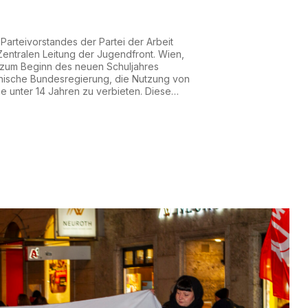
arteivorstandes der Partei der Arbeit
Zentralen Leitung der Jugendfront. Wien,
 zum Beginn des neuen Schuljahres
chische Bundesregierung, die Nutzung von
e unter 14 Jahren zu verbieten. Diese
h ein in eine EU-weite Debatte über ein
EU-Kommission sogar plant, eine Regelung
zen. Der Debatte...