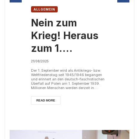
ALLGEMEIN
Nein zum
Krieg! Heraus
zum 1.
September!
21/08/2025
Der 1. September wird als Antikriegs- bzw.
Weltfriedenstag seit 1945/1946 begangen
und erinnert an den deutsch-faschistischen
Überfall auf Polen am 1. September 1939.
Millionen Menschen werden derzeit in
imperialistische Kriege geschickt, um für die
Interessen ihrer Herrschenden zu sterben.
Israels Völkermord wird mit unverminderter
READ MORE
Grausamkeit fortgesetzt. Österreichs
Neutralität wird immer weiter ausgehöhlt. Die
Herrschenden in Europa rüsten auf und
rasseln mit den Säbeln. Während
Sozialleistu...