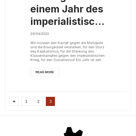
einem Jahr des
imperialistischen
Krieges in der
09/04/2023
Ukraine
Wir müssen den Kampf gegen die Monopole
und die Bourgeoisie verstärken, für den Sturz
des Kapitalismus, für die Stärkung des
Klassenkampfes gegen den imperialistischen
Krieg, für den Sozialismus! Ein Jahr ist seit
dem Beginn des imperialistischen Konflikts in
der Ukraine vergangen, der eine der Folgen
der tragischen Situation ist, die sich für die
READ MORE
Völker nach dem Sturz des Sozialismus und
der Auflösung der Sowjetunion entwickelt
hat. Die Völker der beiden Länder, der Ukraine
und Russlands, die a...
1
2
3