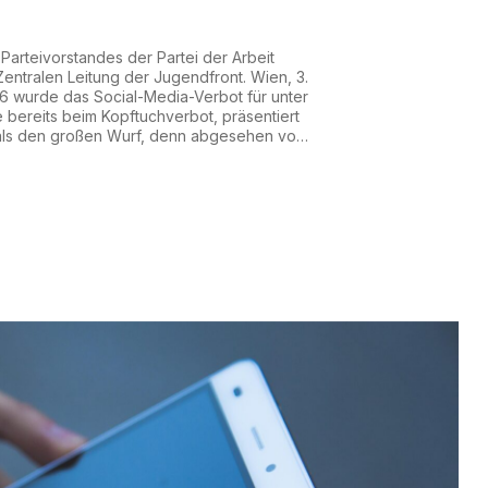
arteivorstandes der Partei der Arbeit
entralen Leitung der Jugendfront. Wien, 3.
26 wurde das Social-Media-Verbot für unter
 bereits beim Kopftuchverbot, präsentiert
als den großen Wurf, denn abgesehen von
Aufrüstungsfanatismus und sozialem und
gen hat die rot-schwarz-pinke Regierung
oli...