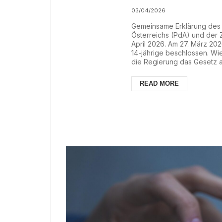
03/04/2026
Gemeinsame Erklärung des P
Österreichs (PdA) und der Z
April 2026. Am 27. März 20
14-jährige beschlossen. Wie
die Regierung das Gesetz 
einem rigiden Spardiktat, 
wirtschaftlichem Vollversa
READ MORE
nichts zu bieten. Der symbolp