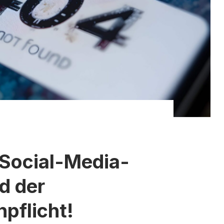
Social-Media-
d der
pflicht!