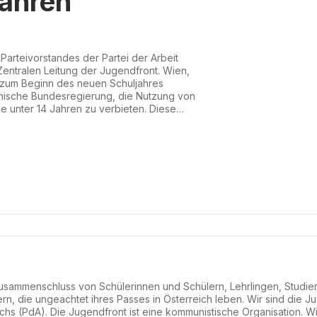
Jahren
arteivorstandes der Partei der Arbeit
Zentralen Leitung der Jugendfront. Wien,
 zum Beginn des neuen Schuljahres
chische Bundesregierung, die Nutzung von
e unter 14 Jahren zu verbieten. Diese
h ein in eine EU-weite Debatte über ein
EU-Kommission sogar plant, eine Regelung
zen. Der Debatte...
 Zusammenschluss von Schülerinnen und Schülern, Lehrlingen, Studi
ern, die ungeachtet ihres Passes in Österreich leben. Wir sind die 
ichs (PdA). Die Jugendfront ist eine kommunistische Organisation. W