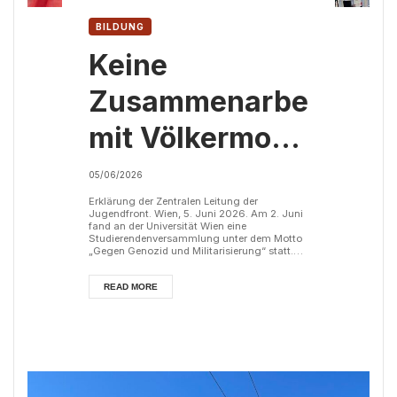
BILDUNG
Keine
Zusammenarbeit
mit Völkermord
und Besatzung
05/06/2026
an
Erklärung der Zentralen Leitung der
Jugendfront. Wien, 5. Juni 2026. Am 2. Juni
fand an der Universität Wien eine
österreichischen
Studierendenversammlung unter dem Motto
„Gegen Genozid und Militarisierung“ statt.
Hunderte Studierende beteiligten sich an der
Hochschulen!
Versammlung und diskutierten über die
Verstrickung österreichischer Hochschulen in
READ MORE
die Unterstützung des israelischen Staates,
über die Militarisierung von Forschung und
Bildung sowie über die Notwendigkeit eines
organisierten Widerstands gegen diese
Entwick...