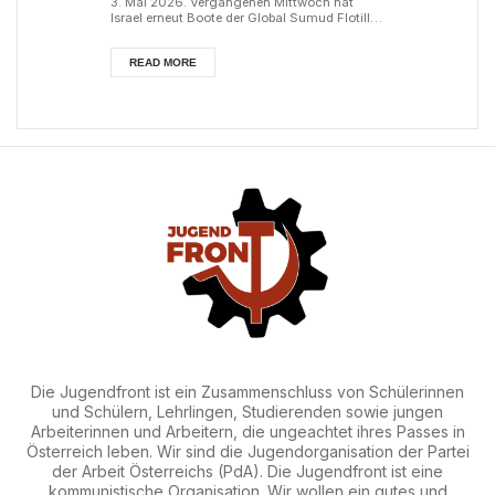
3. Mai 2026. Vergangenen Mittwoch hat
Israel erneut Boote der Global Sumud Flotilla
mit humanitären Hilfsgütern in
internationalen Gewässern vor der Küste
Kretas gewaltsam und völkerrechtswidrig
READ MORE
geentert sowie 175 Besatzungsmitglieder
entführt. Der israelische Staat und seine
Regierung, die für monströse Verbrechen in
Gaza verantwortlich sind, zeigen dadurch
erneut ih...
Die Jugendfront ist ein Zusammenschluss von Schülerinnen
und Schülern, Lehrlingen, Studierenden sowie jungen
Arbeiterinnen und Arbeitern, die ungeachtet ihres Passes in
Österreich leben. Wir sind die Jugendorganisation der Partei
der Arbeit Österreichs (PdA). Die Jugendfront ist eine
kommunistische Organisation. Wir wollen ein gutes und