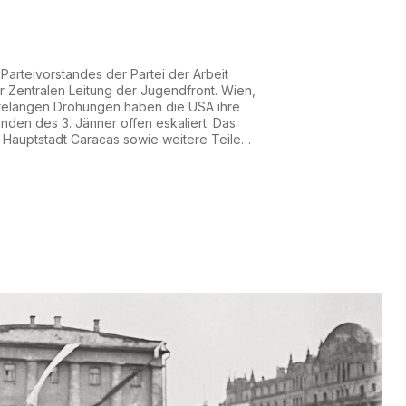
arteivorstandes der Partei der Arbeit
r Zentralen Leitung der Jugendfront. Wien,
telangen Drohungen haben die USA ihre
nden des 3. Jänner offen eskaliert. Das
e Hauptstadt Caracas sowie weitere Teile
andes. Heftige Explosionen erschütterten
liegenden Informationen richteten sich die
nd ande...