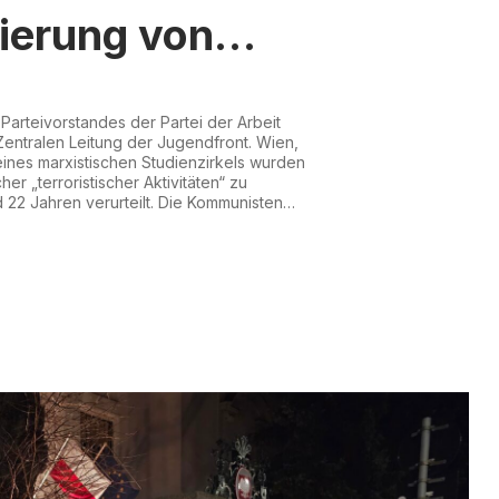
sierung von
tinnen und
arteivorstandes der Partei der Arbeit
ten!
Zentralen Leitung der Jugendfront. Wien,
 eines marxistischen Studienzirkels wurden
er „terroristischer Aktivitäten“ zu
 22 Jahren verurteilt. Die Kommunisten
es Verfahrens als „Terroristen“ und
d in ein Register des Föderalen
inmonitoring aufgenommen...