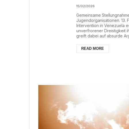
15/02/2026
Gemeinsame Stellungnahme k
Jugendorganisationen. 13. F
Intervention in Venezuela e
unverfrorener Dreistigkeit
greift dabei auf absurde 
Zusammenhang plant sie ein
Revolution wirtschaftlich u
READ MORE
und Sanktionen gegen Staat