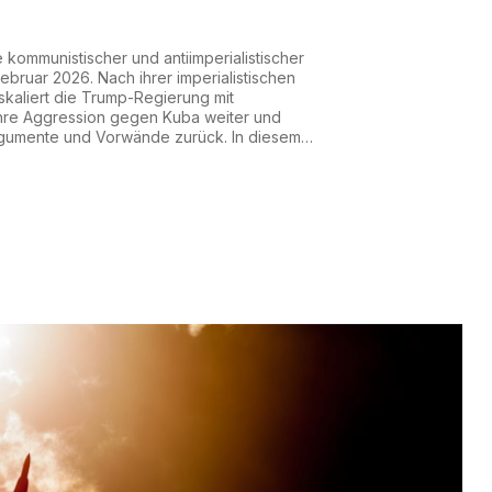
ommunistischer und antiimperialistischer
ebruar 2026. Nach ihrer imperialistischen
skaliert die Trump-Regierung mit
 ihre Aggression gegen Kuba weiter und
Argumente und Vorwände zurück. In diesem
e neue Operation, um die Insel der
nd kommerziell zu ersticken, indem sie Zölle
en verhängt, d...