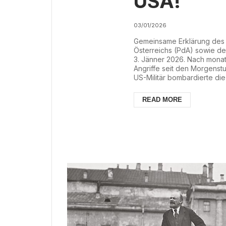
USA!
03/01/2026
Gemeinsame Erklärung des P
Österreichs (PdA) sowie de
3. Jänner 2026. Nach mona
Angriffe seit den Morgenstu
US-Militär bombardierte di
der zentralen Region des L
die Stadt. Nach bislang vor
READ MORE
Angriffe gegen Flughäfen u