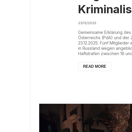
Kriminali
Kommunis
23/12/2025
Gemeinsame Erklärung des P
Kommunis
Österreichs (PdA) und der 
23.12.2025. Fünf Mitglieder
in Russland wegen angeblich
Haftstrafen zwischen 16 und
wurden bereits zu Beginn d
„Extremisten“ denunziert un
READ MORE
Überwachungsdienstes Rosf