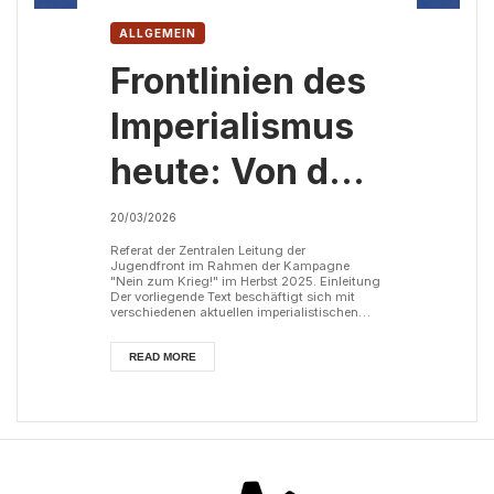
ALLGEMEIN
Frontlinien des
Imperialismus
heute: Von der
Ukraine bis
20/03/2026
Palästina
Referat der Zentralen Leitung der
Jugendfront im Rahmen der Kampagne
"Nein zum Krieg!" im Herbst 2025. Einleitung
Der vorliegende Text beschäftigt sich mit
verschiedenen aktuellen imperialistischen
Konflikten. Wie der Titel zeigt, stehen dabei
vor allem die Ukraine und der Nahe Osten im
Mittelpunkt. Die Eskalation des Krieges in der
READ MORE
Ukraine hat zu umfassenden Diskussionen in
der kommunistischen Weltbewegung geführt,
die sich mit dem Charakter des Krieges und
dem Wesen des imperialistischen Syste...