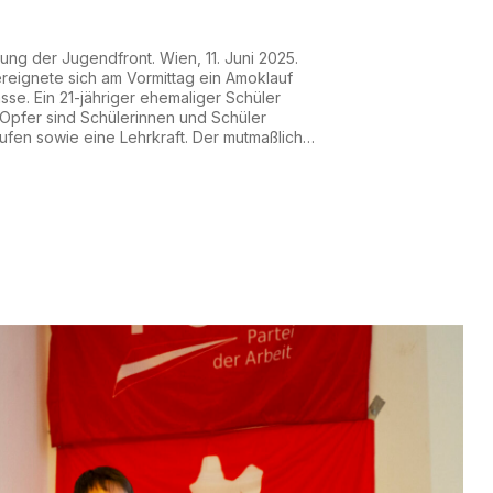
it Gewalt an
tung der Jugendfront. Wien, 11. Juni 2025.
ereignete sich am Vormittag ein Amoklauf
e. Ein 21-jähriger ehemaliger Schüler
Opfer sind Schülerinnen und Schüler
fen sowie eine Lehrkraft. Der mutmaßliche
moklaufes ebenso. Mindestens 30 Menschen
er. Mittlerweile befinden sich alle in einem
e...