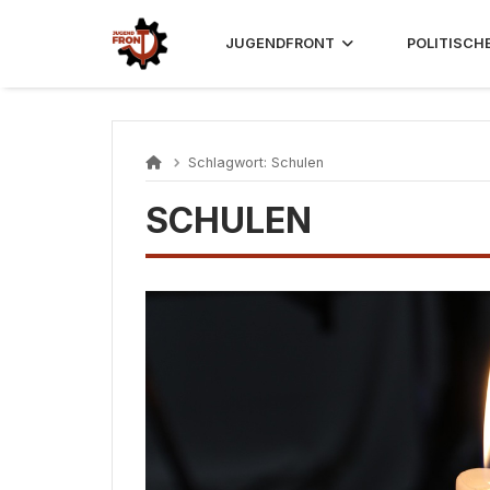
Skip
to
JUGENDFRONT
POLITISCH
content
Schlagwort:
Schulen
SCHULEN