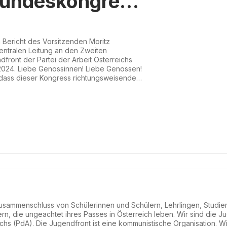
Bundeskongress
dfront
 Bericht des Vorsitzenden Moritz
ntralen Leitung an den Zweiten
ront der Partei der Arbeit Österreichs
2024. Liebe Genossinnen! Liebe Genossen!
 dass dieser Kongress richtungsweisende
 einen wichtigen Moment im Aufbau und in
des darstellen wird. Ich darf nun im
 über die politischen Entwicklu...
 Zusammenschluss von Schülerinnen und Schülern, Lehrlingen, Studi
ern, die ungeachtet ihres Passes in Österreich leben. Wir sind die 
ichs (PdA). Die Jugendfront ist eine kommunistische Organisation. W