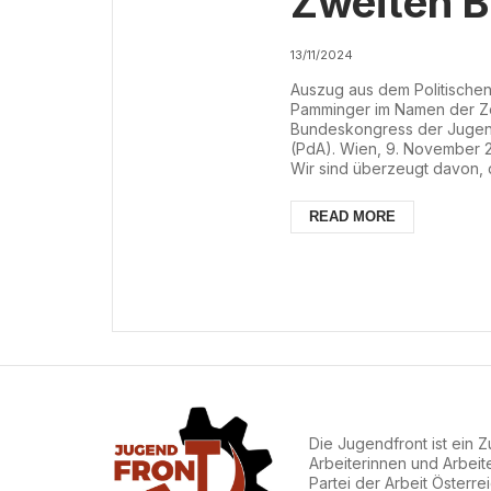
Zweiten 
der Jugen
13/11/2024
Auszug aus dem Politischen
Pamminger im Namen der Ze
Bundeskongress der Jugendf
(PdA). Wien, 9. November 
Wir sind überzeugt davon,
Beschlüsse fassen wird und
der Stärkung unseres Verban
READ MORE
Namen der Zentralen Leitung
Die Jugendfront ist ein
Arbeiterinnen und Arbeit
Partei der Arbeit Österre