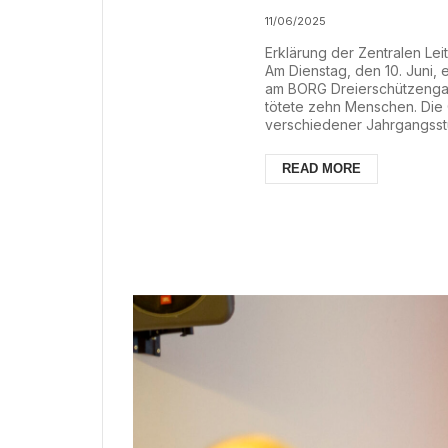
Schluss m
11/06/2025
Erklärung der Zentralen Lei
Schulen
Am Dienstag, den 10. Juni, 
am BORG Dreierschützengass
tötete zehn Menschen. Die 
verschiedener Jahrgangsstu
Täter starb im Zuge des A
sind verletzt, zum Teil schw
READ MORE
stabilen Zustand. Unser Mitg