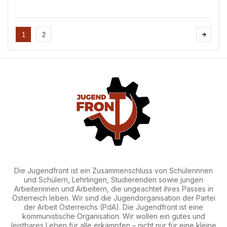
Jugendfront
Moment im Aufbau und in der Stärkung
unseres Verbandes darstellen wird. Ich darf
nun im Namen der Zentralen Leitung über die
politischen Entwicklu...
1
2
Die Jugendfront ist ein Zusammenschluss von Schülerinnen
und Schülern, Lehrlingen, Studierenden sowie jungen
Arbeiterinnen und Arbeitern, die ungeachtet ihres Passes in
Österreich leben. Wir sind die Jugendorganisation der Partei
der Arbeit Österreichs (PdA). Die Jugendfront ist eine
kommunistische Organisation. Wir wollen ein gutes und
leistbares Leben für alle erkämpfen – nicht nur für eine kleine