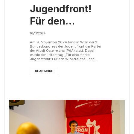
Jugendfront!
Für den
Wiederaufbau
16/11/2024
der
Am 9. November 2024 fand in Wien der 2.
Bundeskongress der Jugendfront der Partei
der Arbeit Österreichs (PdA) statt. Dabei
kommunistischen
wurde der Leitantrag „Für eine starke
Jugendfront! Für den Wiederaufbau der
kommunistischen Jugendbewegung in
Jugendbewegung
Österreich!“ beschlossen. Die nationalen und
internationalen Entwicklungen des
READ MORE
imperialistischen Systems seit dem
in Österreich!
Gründungskongress der Jugendfront der
Partei der Arbeit Österreichs (PdA) im Oktober
2022 verdeutlichen die Unfähigkeit des
Kapitalismus, für Wohlstand,...