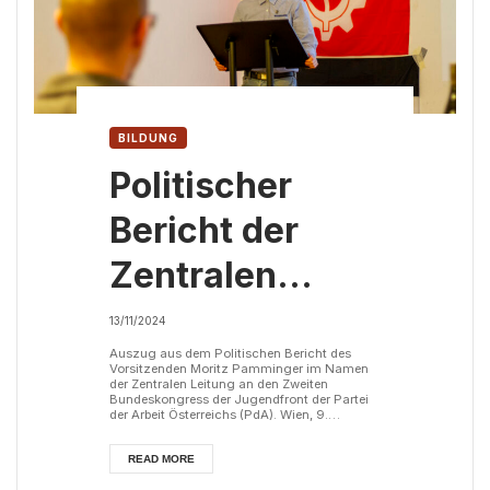
BILDUNG
Politischer
Bericht der
Zentralen
Leitung an den
13/11/2024
Zweiten
Auszug aus dem Politischen Bericht des
Vorsitzenden Moritz Pamminger im Namen
der Zentralen Leitung an den Zweiten
Bundeskongress
Bundeskongress der Jugendfront der Partei
der Arbeit Österreichs (PdA). Wien, 9.
November 2024. Liebe Genossinnen! Liebe
der
Genossen! Wir sind überzeugt davon, dass
dieser Kongress richtungsweisende
READ MORE
Beschlüsse fassen wird und einen wichtigen