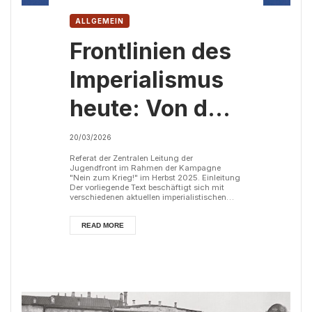
ALLGEMEIN
Frontlinien des
Imperialismus
heute: Von der
Ukraine bis
20/03/2026
Palästina
Referat der Zentralen Leitung der
Jugendfront im Rahmen der Kampagne
"Nein zum Krieg!" im Herbst 2025. Einleitung
Der vorliegende Text beschäftigt sich mit
verschiedenen aktuellen imperialistischen
Konflikten. Wie der Titel zeigt, stehen dabei
vor allem die Ukraine und der Nahe Osten im
Mittelpunkt. Die Eskalation des Krieges in der
READ MORE
Ukraine hat zu umfassenden Diskussionen in
der kommunistischen Weltbewegung geführt,
die sich mit dem Charakter des Krieges und
dem Wesen des imperialistischen Syste...