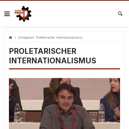
Skip
to
content
Schlagwort:
Proletarischer Internationalismus
PROLETARISCHER
INTERNATIONALISMUS