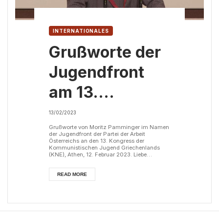
INTERNATIONALES
Grußworte der
Jugendfront
am 13.
Kongress
13/02/2023
der KNE
Grußworte von Moritz Pamminger im Namen
der Jugendfront der Partei der Arbeit
Österreichs an den 13. Kongress der
Kommunistischen Jugend Griechenlands
(KNE), Athen, 12. Februar 2023. Liebe
Genossinnen und Genossen, die Zentrale
Leitung der Jugendfront der Partei der Arbeit
Österreichs sendet revolutionäre Grüße an
READ MORE
alle AktivistInnen und die Delegierten des 13.
Kongresses der Kommunistischen Jugend
Griechenlands (KNE). Wir sind zuversichtlich,
dass die Ergebnisse des 13. Kongresses der
KNE die po...