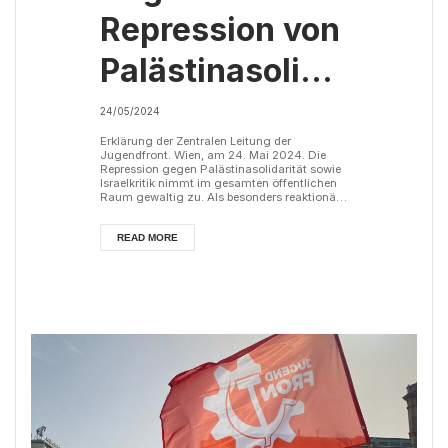
Repression von
Palästinasolidarität
an der
24/05/2024
Universität
Erklärung der Zentralen Leitung der
Jugendfront. Wien, am 24. Mai 2024. Die
Repression gegen Palästinasolidarität sowie
Wien
Israelkritik nimmt im gesamten öffentlichen
Raum gewaltig zu. Als besonders reaktionär
macht jedoch die Universität Wien auf sich
aufmerksam. Nach der Errichtung des
Solidaritäts-Camps für Palästina waren die
READ MORE
Universitätsleitung, gleichzeitig aber auch
die „linke“ ÖH-Führung die Ersten, die sich
von der Protestaktion „entschieden“
distanzierten und diese als antisemitisch
diffa...