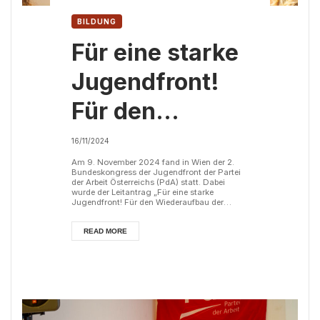
BILDUNG
Für eine starke
Jugendfront!
Für den
Wiederaufbau
16/11/2024
der
Am 9. November 2024 fand in Wien der 2.
Bundeskongress der Jugendfront der Partei
der Arbeit Österreichs (PdA) statt. Dabei
kommunistischen
wurde der Leitantrag „Für eine starke
Jugendfront! Für den Wiederaufbau der
kommunistischen Jugendbewegung in
Jugendbewegung
Österreich!“ beschlossen. Die nationalen und
internationalen Entwicklungen des
READ MORE
imperialistischen Systems seit dem
in Österreich!
Gründungskongress der Jugendfront der
Partei der Arbeit Österreichs (PdA) im Oktober
2022 verdeutlichen die Unfähigkeit des
Kapitalismus, für Wohlstand,...