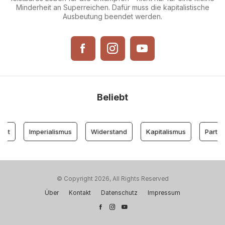
Minderheit an Superreichen. Dafür muss die kapitalistische
Ausbeutung beendet werden.
Beliebt
nt
Imperialismus
Widerstand
Kapitalismus
Partei d
© Copyright 2026, All Rights Reserved
Über
Kontakt
Datenschutz
Impressum