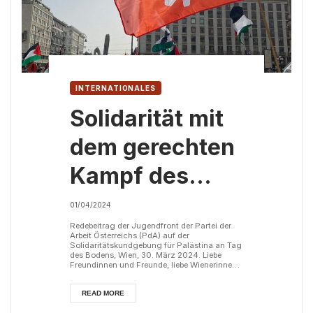
INTERNATIONALES
Solidarität mit
dem gerechten
Kampf des
palästinensischen
01/04/2024
Volkes
Redebeitrag der Jugendfront der Partei der
Arbeit Österreichs (PdA) auf der
Solidaritätskundgebung für Palästina an Tag
des Bodens, Wien, 30. März 2024. Liebe
Freundinnen und Freunde, liebe Wienerinnen
und Wiener! Es ist mir eine große Ehre heute
im Namen der Jugendfront der Partei der
Arbeit Österreichs vor euch sprechen zu
READ MORE
dürfen. Am 30. März 1976 enteignete der