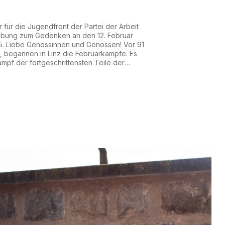
reichischen
für die Jugendfront der Partei der Arbeit
lasse gegen den
ebung zum Gedenken an den 12. Februar
25. Liebe Genossinnen und Genossen! Vor 91
schismus
4, begannen in Linz die Februarkämpfe. Es
mpf der fortgeschrittensten Teile der
lasse gegen den Austrofaschismus. Ein Jahr
teten Bundeskanzler Dollfuß und seine
s, nac...