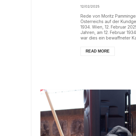
der öster
12/02/2025
Rede von Moritz Pamminger 
Arbeiterk
Österreichs auf der Kundg
1934. Wien, 12. Februar 20
Austrofa
Jahren, am 12. Februar 193
war dies ein bewaffneter Ka
österreichischen Arbeiterk
zuvor, im März 1933, schal
READ MORE
Regierung den Nationalrat au