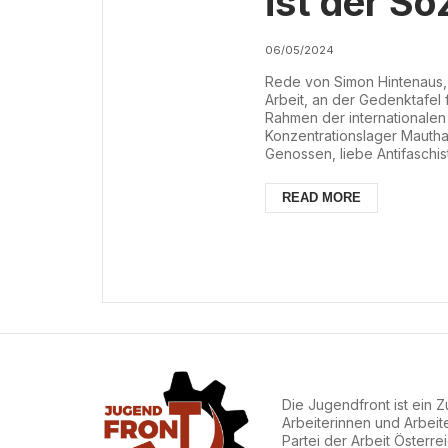
ist der So
06/05/2024
Rede von Simon Hintenaus, 
Arbeit, an der Gedenktafel
Rahmen der internationalen
Konzentrationslager Mautha
Genossen, liebe Antifaschis
ich heute im Namen der Jug
an euch richten darf und es
READ MORE
dieses Jahr gemeinsam mit v
Die Jugendfront ist ein
Arbeiterinnen und Arbeit
Partei der Arbeit Österre