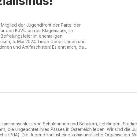
zialismus!“
Mitglied der Jugendfront der Partei der
 für den KJVÖ an der Klagemauer, im
 Befreiungsfeier im ehemaligen
usen, 5. Mai 2024. Liebe Genossinnen und
tinnen und Antifaschisten! Es ehrt mich, dass
endfront der Partei der Arbeit einige Worte
 stimmt mich hoffnungsvoll, dass wir auch
iele...
 Zusammenschluss von Schülerinnen und Schülern, Lehrlingen, Studi
ern, die ungeachtet ihres Passes in Österreich leben. Wir sind die 
ichs (PdA). Die Jugendfront ist eine kommunistische Organisation. W