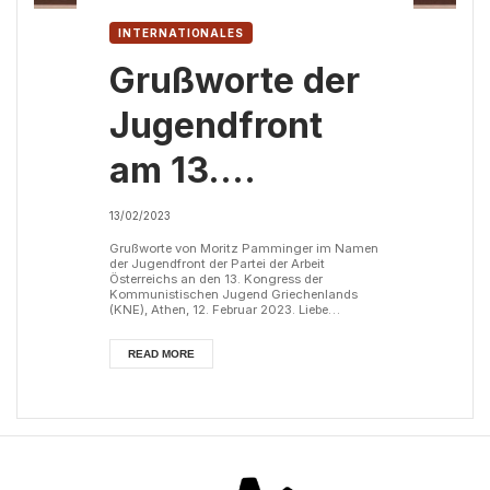
INTERNATIONALES
Grußworte der
Jugendfront
am 13.
Kongress
13/02/2023
der KNE
Grußworte von Moritz Pamminger im Namen
der Jugendfront der Partei der Arbeit
Österreichs an den 13. Kongress der
Kommunistischen Jugend Griechenlands
(KNE), Athen, 12. Februar 2023. Liebe
Genossinnen und Genossen, die Zentrale
Leitung der Jugendfront der Partei der Arbeit
Österreichs sendet revolutionäre Grüße an
READ MORE
alle AktivistInnen und die Delegierten des 13.
Kongresses der Kommunistischen Jugend
Griechenlands (KNE). Wir sind zuversichtlich,
dass die Ergebnisse des 13. Kongresses der
KNE die po...