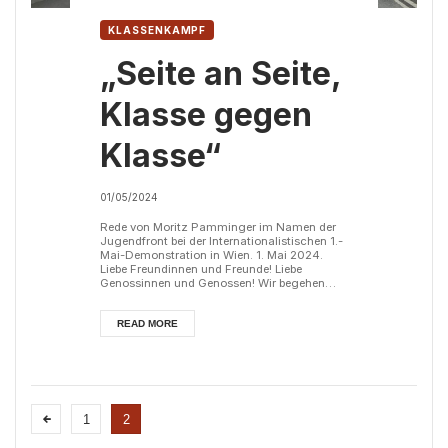
KLASSENKAMPF
„Seite an Seite,
Klasse gegen
Klasse“
01/05/2024
Rede von Moritz Pamminger im Namen der
Jugendfront bei der Internationalistischen 1.-
Mai-Demonstration in Wien. 1. Mai 2024.
Liebe Freundinnen und Freunde! Liebe
Genossinnen und Genossen! Wir begehen
den diesjährigen 1. Mai, den Internationalen
Tag der Arbeiterklasse, angesichts steigender
kapitalistischer Ausbeutung in Österreich und
READ MORE
weltweit; angesichts Aufrüstung,
Militarisierung und imperialistischer Kriege,
die im Auftrag von internationalen
Großkonzernen geführt werden; und
angesichts eine...
1
2