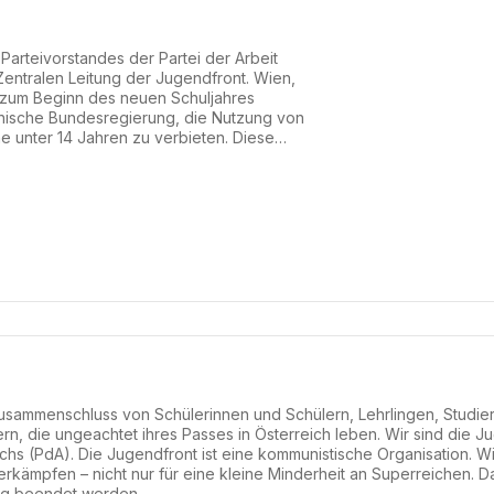
arteivorstandes der Partei der Arbeit
Zentralen Leitung der Jugendfront. Wien,
 zum Beginn des neuen Schuljahres
chische Bundesregierung, die Nutzung von
e unter 14 Jahren zu verbieten. Diese
h ein in eine EU-weite Debatte über ein
EU-Kommission sogar plant, eine Regelung
zen. Der Debatte...
 Zusammenschluss von Schülerinnen und Schülern, Lehrlingen, Studi
ern, die ungeachtet ihres Passes in Österreich leben. Wir sind die 
ichs (PdA). Die Jugendfront ist eine kommunistische Organisation. W
 erkämpfen – nicht nur für eine kleine Minderheit an Superreichen. D
ung beendet werden.