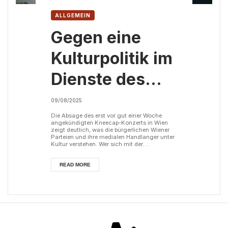
ALLGEMEIN
Gegen eine
Kulturpolitik im
Dienste des
Israelischen
09/08/2025
Besatzungsregimes!
Die Absage des erst vor gut einer Woche
angekündigten Kneecap-Konzerts in Wien
zeigt deutlich, was die bürgerlichen Wiener
Parteien und ihre medialen Handlanger unter
Kultur verstehen. Wer sich mit der
palästinensischen Bevölkerung solidarisch
zeigt, wird diffamiert und mundtot gemacht.
So peinlich wie diese Hetzkampagne auch
READ MORE
war – sie war erfolgreich: Der Veranstalter
knickte ein und sagte das Konzert wegen
„Sicherheitsbedenken“ ab. Ohne jegliche
Beweise anzuführen wurde die Band von
FPÖ, ÖVP, ...